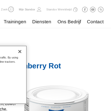
Zoek
Mijn Standox
Standox Wereldwijd
Trainingen
Diensten
Ons Bedrijf
Contact
raffic. By using
line trackers.
89 Cranberry Rot
e
he
itten.
en, zowel
sche.