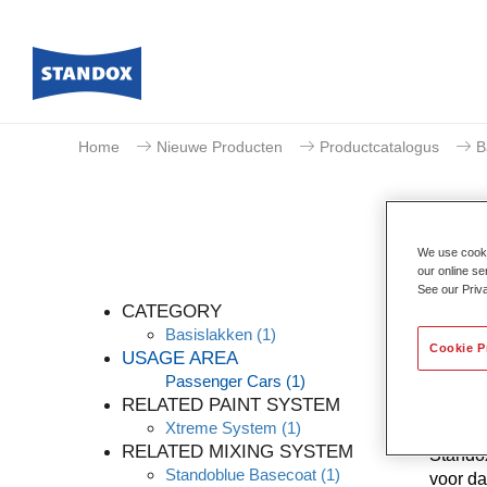
Home
Nieuwe Producten
Productcatalogus
B
We use cookie
our online se
See our Priv
CATEGORY
Basislakken
(1)
Cookie P
USAGE AREA
Passenger Cars
(1)
Dankzij
RELATED PAINT SYSTEM
kleurna
Xtreme System
(1)
knowhow
RELATED MIXING SYSTEM
Standox
Standoblue Basecoat
(1)
voor da