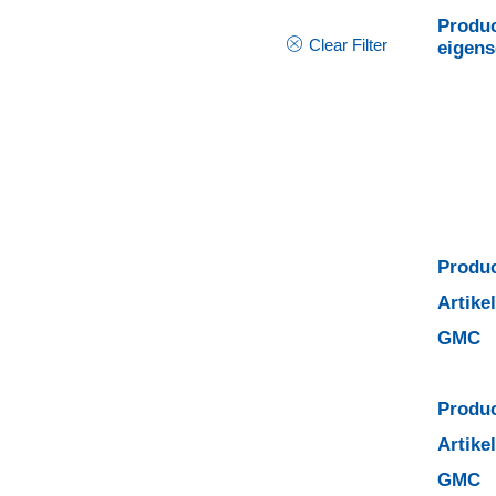
Produc
Clear Filter
eigen
Produc
Artik
GMC
Produc
Artik
GMC