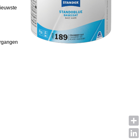
nieuwste
ergangen
Shar