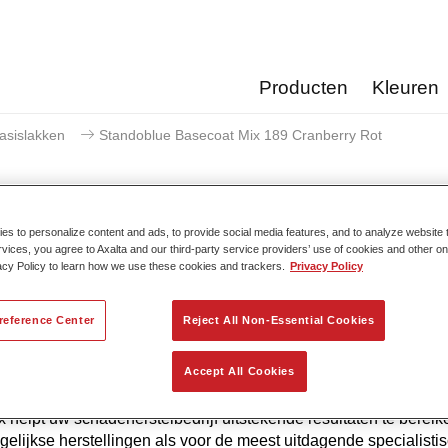
Producten
Kleuren
asislakken
Standoblue Basecoat Mix 189 Cranberry Rot
s to personalize content and ads, to provide social media features, and to analyze website t
rvices, you agree to Axalta and our third-party service providers’ use of cookies and other on
Standoblue Basecoat Mix 1
acy Policy to learn how we use these cookies and trackers.
Privacy Policy
reference Center
Reject All Non-Essential Cookies
 de continue ontwikkeling biedt Standoblue Basislak de hoogst
Accept All Cookies
uwkeurigheid. Dat komt omdat kleurcompetentie, technologisc
 en het voldoen aan de hoogste normen allemaal in ons DNA z
 helpt uw ​​schadeherstelbedrijf uitstekende resultaten te bereik
gelijkse herstellingen als voor de meest uitdagende specialisti