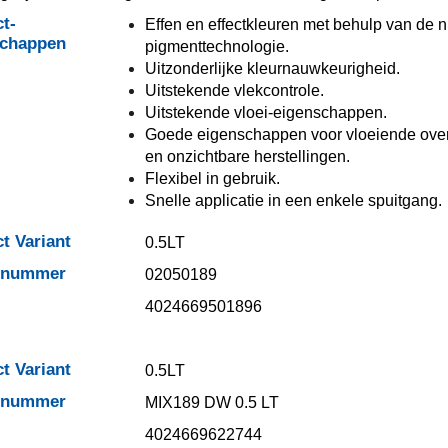
t-
Effen en effectkleuren met behulp van de 
schappen
pigmenttechnologie.
Uitzonderlijke kleurnauwkeurigheid.
Uitstekende vlekcontrole.
Uitstekende vloei-eigenschappen.
Goede eigenschappen voor vloeiende ov
en onzichtbare herstellingen.
Flexibel in gebruik.
Snelle applicatie in een enkele spuitgang.
t Variant
0.5LT
elnummer
02050189
4024669501896
t Variant
0.5LT
elnummer
MIX189 DW 0.5 LT
4024669622744