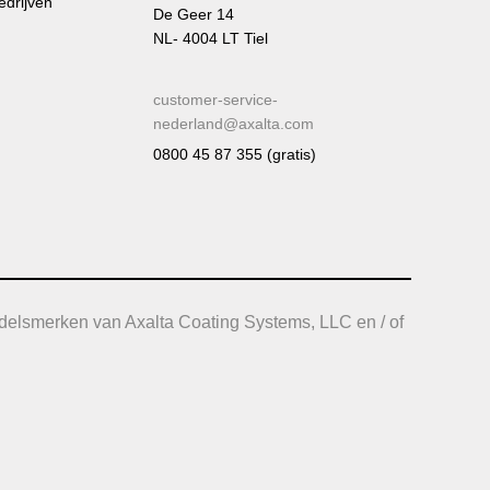
edrijven
De Geer 14
NL- 4004 LT Tiel
customer-service-
nederland@axalta.com
0800 45 87 355 (gratis)
delsmerken van Axalta Coating Systems, LLC en / of