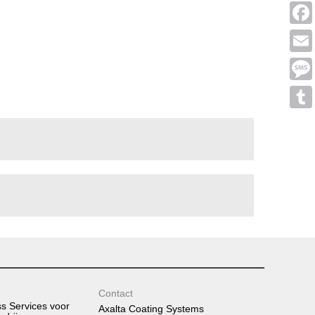
Linke
Face
Emai
Mess
Tumb
Contact
ss Services voor
Axalta Coating Systems