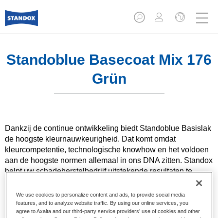
Standoblue Basecoat Mix 176
Grün
Dankzij de continue ontwikkeling biedt Standoblue Basislak
de hoogste kleurnauwkeurigheid. Dat komt omdat
kleurcompetentie, technologische knowhow en het voldoen
aan de hoogste normen allemaal in ons DNA zitten. Standox
helpt uw ​​schadeherstelbedrijf uitstekende resultaten te
bereiken, zowel voor dagelijkse herstellingen als voor de
meest uitdagende specialistische.
We use cookies to personalize content and ads, to provide social media
features, and to analyze website traffic. By using our online services, you
agree to Axalta and our third-party service providers’ use of cookies and other
Product- eigenschappen