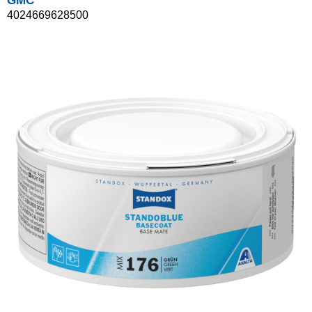
GMC
4024669628500