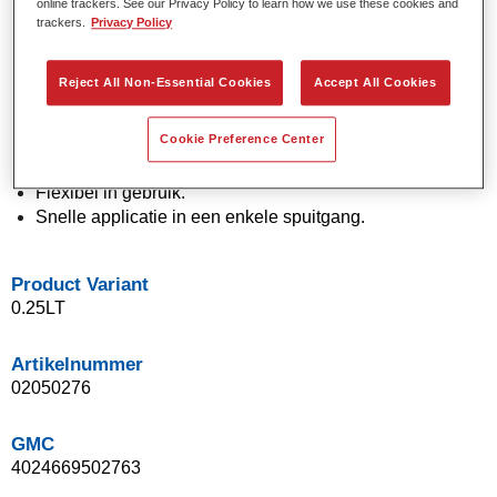
online trackers. See our Privacy Policy to learn how we use these cookies and
Effen en effectkleuren met behulp van de nieuwste
trackers.
Privacy Policy
pigmenttechnologie.
Uitzonderlijke kleurnauwkeurigheid.
Reject All Non-Essential Cookies
Accept All Cookies
Uitstekende vlekcontrole.
Uitstekende vloei-eigenschappen.
Cookie Preference Center
Goede eigenschappen voor vloeiende overgangen en
onzichtbare herstellingen.
Flexibel in gebruik.
Snelle applicatie in een enkele spuitgang.
Product Variant
0.25LT
Artikelnummer
02050276
GMC
4024669502763