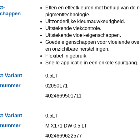
t-
Effen en effectkleuren met behulp van de 
schappen
pigmenttechnologie.
Uitzonderlijke kleurnauwkeurigheid.
Uitstekende vlekcontrole.
Uitstekende vloei-eigenschappen.
Goede eigenschappen voor vloeiende ov
en onzichtbare herstellingen.
Flexibel in gebruik.
Snelle applicatie in een enkele spuitgang.
t Variant
0.5LT
elnummer
02050171
4024669501711
t Variant
0.5LT
elnummer
MIX171 DW 0.5 LT
4024669622577