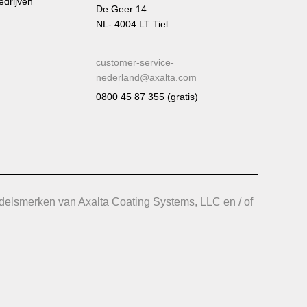
edrijven
De Geer 14
NL- 4004 LT Tiel
customer-service-
nederland@axalta.com
0800 45 87 355 (gratis)
delsmerken van Axalta Coating Systems, LLC en / of