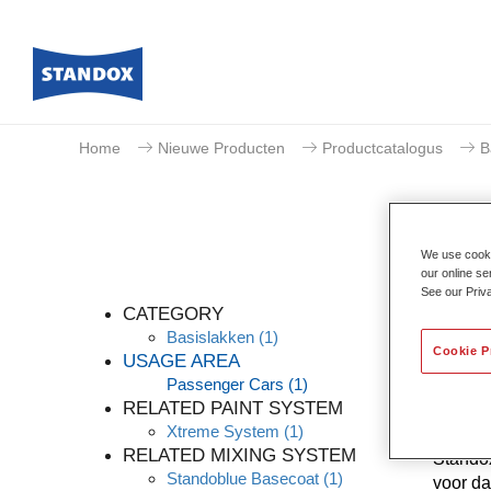
Home
Nieuwe Producten
Productcatalogus
B
We use cookie
our online se
See our Priv
CATEGORY
Basislakken
(1)
Cookie P
USAGE AREA
Passenger Cars
(1)
Dankzij
RELATED PAINT SYSTEM
kleurna
Xtreme System
(1)
knowhow
RELATED MIXING SYSTEM
Standox
Standoblue Basecoat
(1)
voor da