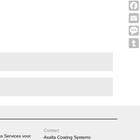
Linke
Face
Emai
Mess
Tumb
Contact
ss Services voor
Axalta Coating Systems