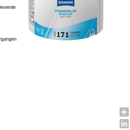
nieuwste
ergangen
Shar