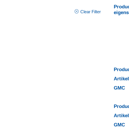
Produc
Clear Filter
eigen
Produc
Artik
GMC
Produc
Artik
GMC