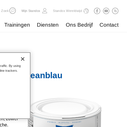
Zoek
Mijn Standox
Standox Wereldwijd
Trainingen
Diensten
Ons Bedrijf
Contact
raffic. By using
line trackers.
x 171 Ozeanblau
e
he
itten.
en, zowel
sche.