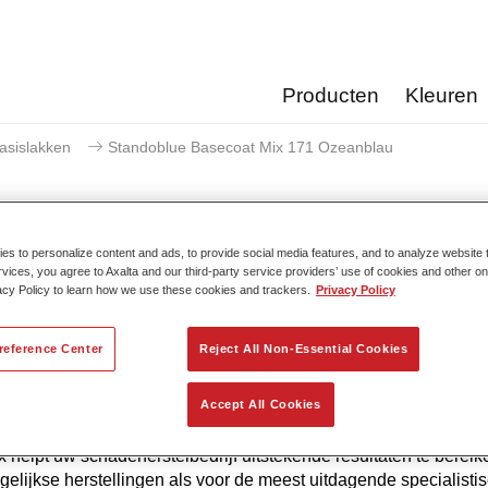
Producten
Kleuren
asislakken
Standoblue Basecoat Mix 171 Ozeanblau
s to personalize content and ads, to provide social media features, and to analyze website t
rvices, you agree to Axalta and our third-party service providers’ use of cookies and other on
Standoblue Basecoat Mi
acy Policy to learn how we use these cookies and trackers.
Privacy Policy
reference Center
Reject All Non-Essential Cookies
 de continue ontwikkeling biedt Standoblue Basislak de hoogst
Accept All Cookies
uwkeurigheid. Dat komt omdat kleurcompetentie, technologisc
 en het voldoen aan de hoogste normen allemaal in ons DNA z
 helpt uw ​​schadeherstelbedrijf uitstekende resultaten te bereik
gelijkse herstellingen als voor de meest uitdagende specialisti