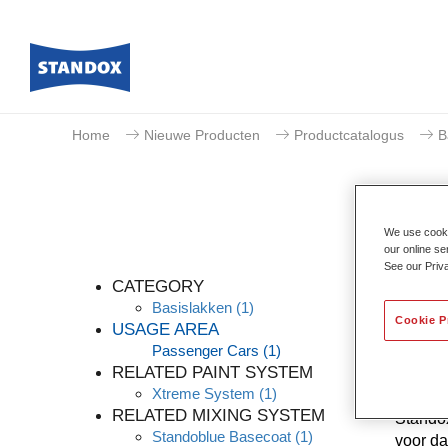
Home
Nieuwe Producten
Productcatalogus
B
We use cookie
our online se
See our Priv
CATEGORY
Basislakken
(1)
Cookie P
USAGE AREA
Passenger Cars
(1)
Dankzij
RELATED PAINT SYSTEM
kleurna
Xtreme System
(1)
knowhow
RELATED MIXING SYSTEM
Standox
Standoblue Basecoat
(1)
voor da