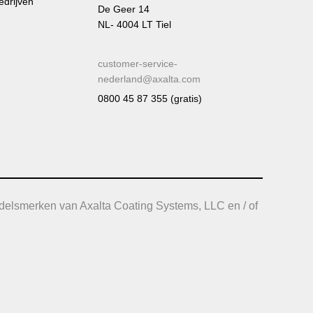
edrijven
De Geer 14
NL- 4004 LT Tiel
customer-service-
nederland@axalta.com
0800 45 87 355 (gratis)
delsmerken van Axalta Coating Systems, LLC en / of