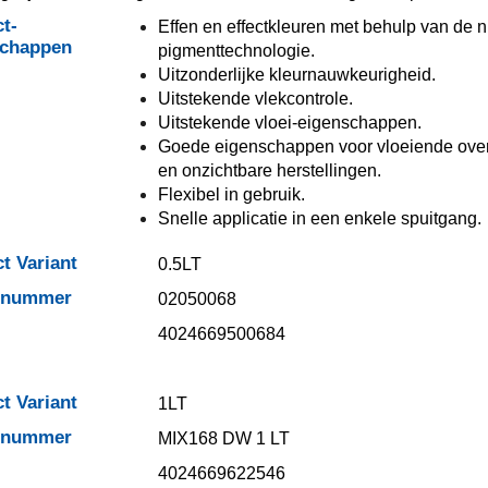
t-
Effen en effectkleuren met behulp van de 
schappen
pigmenttechnologie.
Uitzonderlijke kleurnauwkeurigheid.
Uitstekende vlekcontrole.
Uitstekende vloei-eigenschappen.
Goede eigenschappen voor vloeiende ov
en onzichtbare herstellingen.
Flexibel in gebruik.
Snelle applicatie in een enkele spuitgang.
t Variant
0.5LT
elnummer
02050068
4024669500684
t Variant
1LT
elnummer
MIX168 DW 1 LT
4024669622546