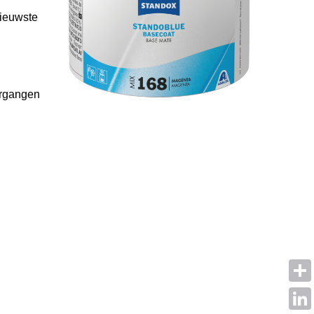
nieuwste
ergangen
Shar