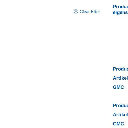
Produc
Clear Filter
eigen
Produc
Artik
GMC
Produc
Artik
GMC