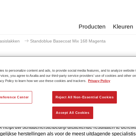
Producten
Kleuren
asislakken
Standoblue Basecoat Mix 168 Magenta
s to personalize content and ads, to provide social media features, and to analyze website t
rvices, you agree to Axalta and our third-party service providers’ use of cookies and other on
Standoblue Basecoat M
acy Policy to learn how we use these cookies and trackers.
Privacy Policy
reference Center
Reject All Non-Essential Cookies
 de continue ontwikkeling biedt Standoblue Basislak de hoogst
Accept All Cookies
uwkeurigheid. Dat komt omdat kleurcompetentie, technologisc
 en het voldoen aan de hoogste normen allemaal in ons DNA z
 helpt uw ​​schadeherstelbedrijf uitstekende resultaten te bereik
gelijkse herstellingen als voor de meest uitdagende specialisti