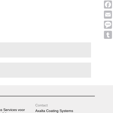
Linke
Face
Emai
Mess
Tumb
Contact
ss Services voor
Axalta Coating Systems