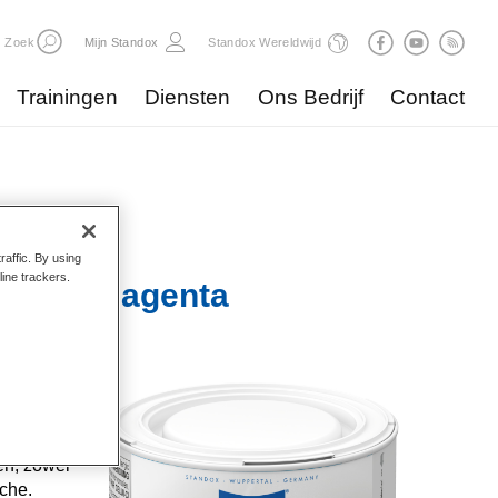
Zoek
Mijn Standox
Standox Wereldwijd
Trainingen
Diensten
Ons Bedrijf
Contact
raffic. By using
line trackers.
ix 168 Magenta
e
he
itten.
en, zowel
sche.