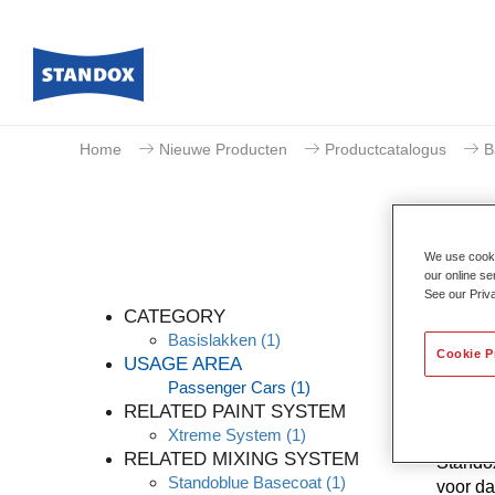
Home
Nieuwe Producten
Productcatalogus
B
We use cookie
our online se
See our Priv
CATEGORY
Basislakken
(1)
Cookie P
USAGE AREA
Passenger Cars
(1)
Dankzij
RELATED PAINT SYSTEM
kleurna
Xtreme System
(1)
knowhow
RELATED MIXING SYSTEM
Standox
Standoblue Basecoat
(1)
voor da