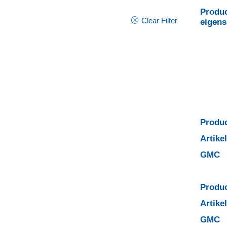
Produc
Clear Filter
eigen
Produc
Artik
GMC
Produc
Artik
GMC