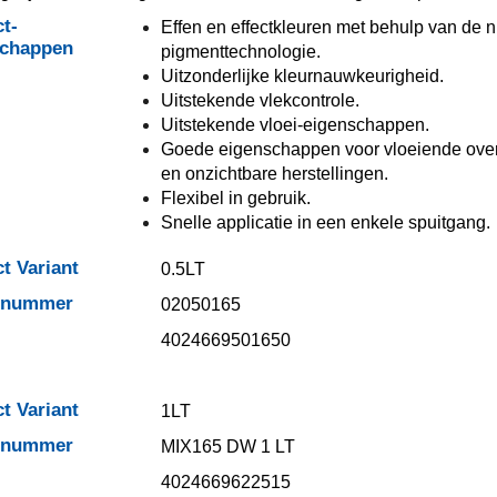
t-
Effen en effectkleuren met behulp van de 
schappen
pigmenttechnologie.
Uitzonderlijke kleurnauwkeurigheid.
Uitstekende vlekcontrole.
Uitstekende vloei-eigenschappen.
Goede eigenschappen voor vloeiende ov
en onzichtbare herstellingen.
Flexibel in gebruik.
Snelle applicatie in een enkele spuitgang.
t Variant
0.5LT
elnummer
02050165
4024669501650
t Variant
1LT
elnummer
MIX165 DW 1 LT
4024669622515