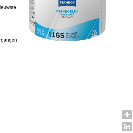
nieuwste
ergangen
Shar