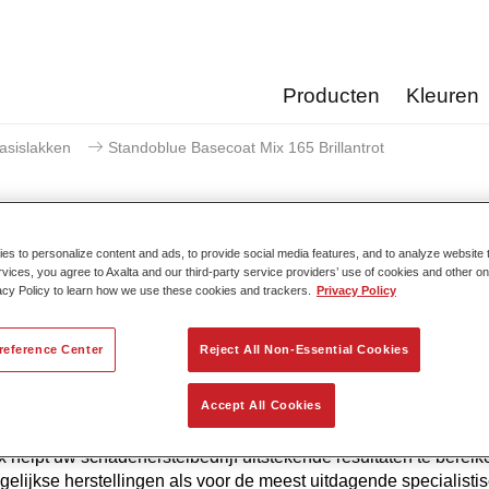
Producten
Kleuren
asislakken
Standoblue Basecoat Mix 165 Brillantrot
s to personalize content and ads, to provide social media features, and to analyze website t
rvices, you agree to Axalta and our third-party service providers’ use of cookies and other on
Standoblue Basecoat Mix 
acy Policy to learn how we use these cookies and trackers.
Privacy Policy
reference Center
Reject All Non-Essential Cookies
 de continue ontwikkeling biedt Standoblue Basislak de hoogst
Accept All Cookies
uwkeurigheid. Dat komt omdat kleurcompetentie, technologisc
 en het voldoen aan de hoogste normen allemaal in ons DNA z
 helpt uw ​​schadeherstelbedrijf uitstekende resultaten te bereik
gelijkse herstellingen als voor de meest uitdagende specialisti