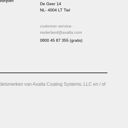
edrijven
De Geer 14
NL- 4004 LT Tiel
customer-service-
nederland@axalta.com
0800 45 87 355 (gratis)
delsmerken van Axalta Coating Systems, LLC en / of