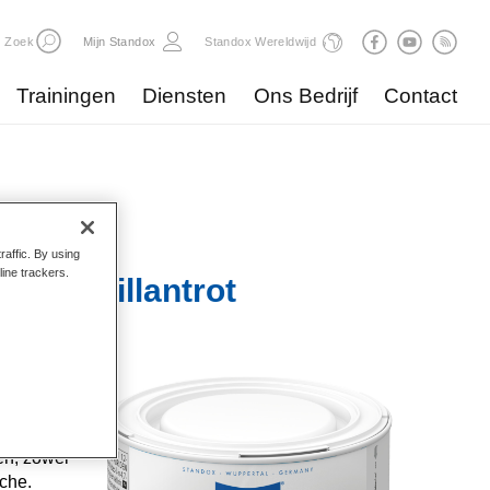
Zoek
Mijn Standox
Standox Wereldwijd
Trainingen
Diensten
Ons Bedrijf
Contact
raffic. By using
line trackers.
165 Brillantrot
e
he
itten.
en, zowel
sche.