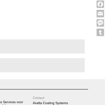
Linke
Face
Emai
Mess
Tumb
Contact
ss Services voor
Axalta Coating Systems