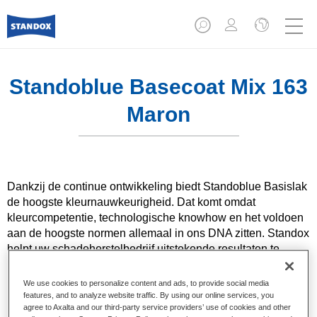
Standoblue Basecoat Mix 163
Maron
Dankzij de continue ontwikkeling biedt Standoblue Basislak
de hoogste kleurnauwkeurigheid. Dat komt omdat
kleurcompetentie, technologische knowhow en het voldoen
aan de hoogste normen allemaal in ons DNA zitten. Standox
helpt uw ​​schadeherstelbedrijf uitstekende resultaten te
bereiken, zowel voor dagelijkse herstellingen als voor de
meest uitdagende specialistische.
We use cookies to personalize content and ads, to provide social media
features, and to analyze website traffic. By using our online services, you
agree to Axalta and our third-party service providers’ use of cookies and other
Product- eigenschappen