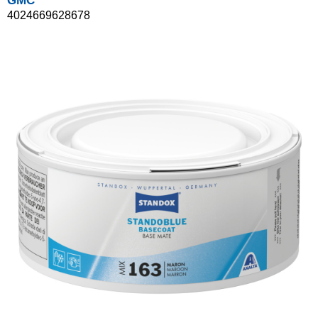
GMC
4024669628678