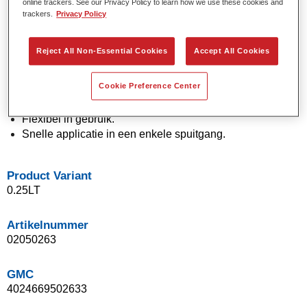
online trackers. See our Privacy Policy to learn how we use these cookies and
Effen en effectkleuren met behulp van de nieuwste
trackers.
Privacy Policy
pigmenttechnologie.
Uitzonderlijke kleurnauwkeurigheid.
Reject All Non-Essential Cookies
Accept All Cookies
Uitstekende vlekcontrole.
Uitstekende vloei-eigenschappen.
Cookie Preference Center
Goede eigenschappen voor vloeiende overgangen en
onzichtbare herstellingen.
Flexibel in gebruik.
Snelle applicatie in een enkele spuitgang.
Product Variant
0.25LT
Artikelnummer
02050263
GMC
4024669502633