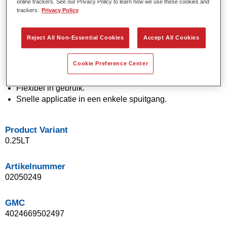
online trackers. See our Privacy Policy to learn how we use these cookies and
Effen en effectkleuren met behulp van de nieuwste
trackers.
Privacy Policy
pigmenttechnologie.
Uitzonderlijke kleurnauwkeurigheid.
Reject All Non-Essential Cookies
Accept All Cookies
Uitstekende vlekcontrole.
Uitstekende vloei-eigenschappen.
Cookie Preference Center
Goede eigenschappen voor vloeiende overgangen en
onzichtbare herstellingen.
Flexibel in gebruik.
Snelle applicatie in een enkele spuitgang.
Product Variant
0.25LT
Artikelnummer
02050249
GMC
4024669502497