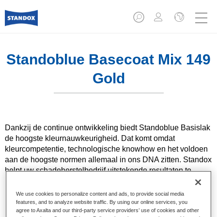
Standoblue Basecoat Mix 149
Gold
Dankzij de continue ontwikkeling biedt Standoblue Basislak
de hoogste kleurnauwkeurigheid. Dat komt omdat
kleurcompetentie, technologische knowhow en het voldoen
aan de hoogste normen allemaal in ons DNA zitten. Standox
helpt uw ​​schadeherstelbedrijf uitstekende resultaten te
bereiken, zowel voor dagelijkse herstellingen als voor de
meest uitdagende specialistische.
We use cookies to personalize content and ads, to provide social media
features, and to analyze website traffic. By using our online services, you
agree to Axalta and our third-party service providers’ use of cookies and other
Product- eigenschappen