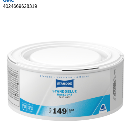
GMC
4024669628319