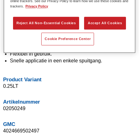
online trackers. See our Privacy Policy to learn how we use these cookies and
Effen en effectkleuren met behulp van de nieuwste
trackers.
Privacy Policy
pigmenttechnologie.
Uitzonderlijke kleurnauwkeurigheid.
Reject All Non-Essential Cookies
Accept All Cookies
Uitstekende vlekcontrole.
Uitstekende vloei-eigenschappen.
Cookie Preference Center
Goede eigenschappen voor vloeiende overgangen en
onzichtbare herstellingen.
Flexibel in gebruik.
Snelle applicatie in een enkele spuitgang.
Product Variant
0.25LT
Artikelnummer
02050249
GMC
4024669502497