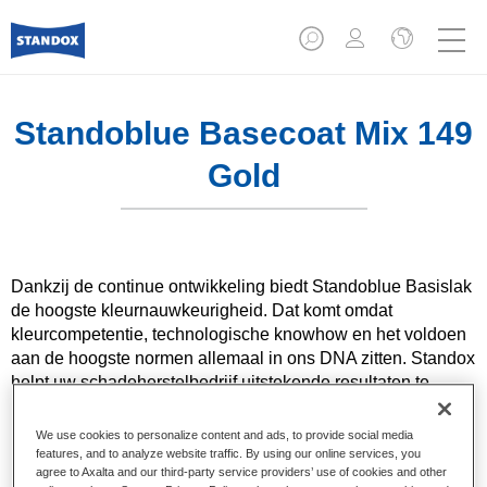
Standoblue Basecoat Mix 149
Gold
Dankzij de continue ontwikkeling biedt Standoblue Basislak
de hoogste kleurnauwkeurigheid. Dat komt omdat
kleurcompetentie, technologische knowhow en het voldoen
aan de hoogste normen allemaal in ons DNA zitten. Standox
helpt uw ​​schadeherstelbedrijf uitstekende resultaten te
bereiken, zowel voor dagelijkse herstellingen als voor de
meest uitdagende specialistische.
We use cookies to personalize content and ads, to provide social media
features, and to analyze website traffic. By using our online services, you
agree to Axalta and our third-party service providers’ use of cookies and other
Product- eigenschappen