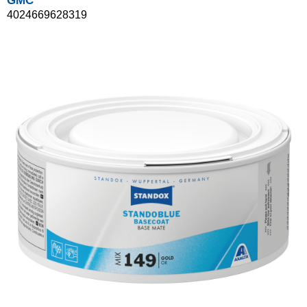
GMC
4024669628319