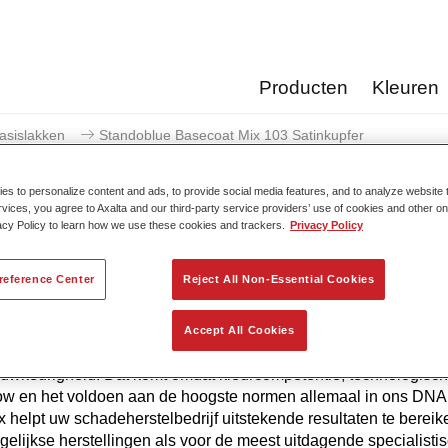
Producten
Kleuren
asislakken
Standoblue Basecoat Mix 103 Satinkupfer
s to personalize content and ads, to provide social media features, and to analyze website t
rvices, you agree to Axalta and our third-party service providers’ use of cookies and other on
acy Policy to learn how we use these cookies and trackers.
Privacy Policy
Standoblue Basecoat Mix 
reference Center
Reject All Non-Essential Cookies
Accept All Cookies
 de continue ontwikkeling biedt Standoblue Basislak de hoogst
uwkeurigheid. Dat komt omdat kleurcompetentie, technologisc
 en het voldoen aan de hoogste normen allemaal in ons DNA z
 helpt uw ​​schadeherstelbedrijf uitstekende resultaten te bereik
gelijkse herstellingen als voor de meest uitdagende specialisti