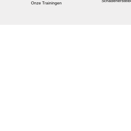
Schadeherstelb
Onze Trainingen
icenamen van Standox zijn handelsmerken of geregistreerde han
jn het eigendom van hun respectievelijke eigenaren.