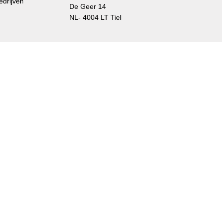
edrijven
De Geer 14
NL- 4004 LT Tiel
customer-service-
nederland@axalta.com
0800 45 87 355 (gratis)
delsmerken van Axalta Coating Systems, LLC en / of