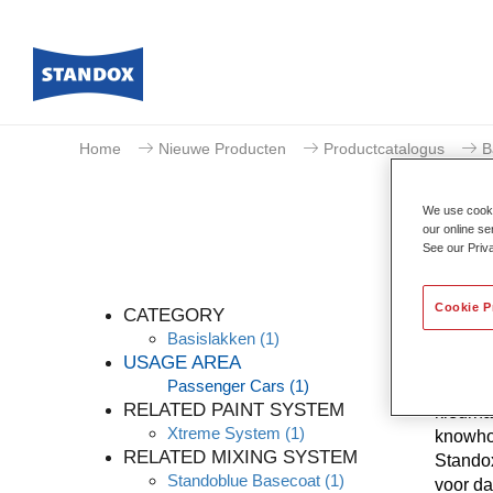
Home
Nieuwe Producten
Productcatalogus
B
We use cookie
our online se
See our Priv
Cookie P
CATEGORY
Basislakken
(1)
USAGE AREA
Passenger Cars
(1)
Dankzij
RELATED PAINT SYSTEM
kleurna
Xtreme System
(1)
knowhow
RELATED MIXING SYSTEM
Standox
Standoblue Basecoat
(1)
voor da