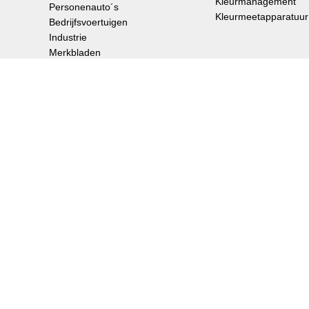
Kleurmanagement
Personenauto´s
Kleurmeetapparatuur
Bedrijfsvoertuigen
Industrie
Merkbladen
Audurra
One Visit Applicatie
Ons Bedrijf
Milestones
Het Standox-logo, Standox en alle product- en serv
zijn dochterondernemingen. Andere handelsmerken zi
|
Privacyverklaring
Gebruiksvoorwaarden