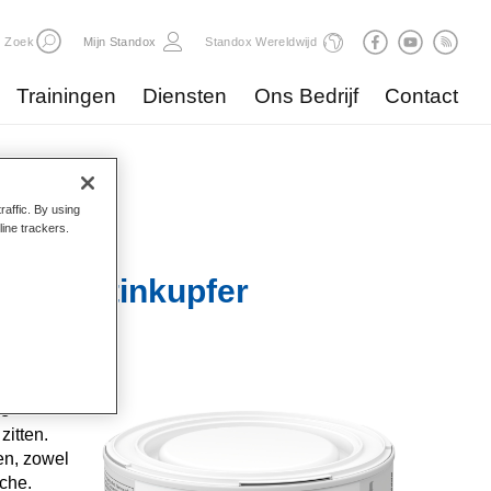
Zoek
Mijn Standox
Standox Wereldwijd
Trainingen
Diensten
Ons Bedrijf
Contact
raffic. By using
line trackers.
103 Satinkupfer
e
he
itten.
en, zowel
sche.