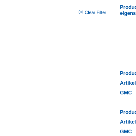
Produc
Clear Filter
eigen
Produc
Artik
GMC
Produc
Artik
GMC