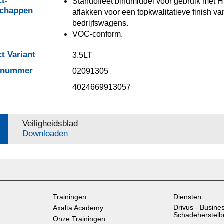
t-
Standofleet bindmiddel voor gebruik met 
schappen
aflakken voor een topkwalitatieve finish va
bedrijfswagens.
VOC-conform.
t Variant
3.5LT
elnummer
02091305
4024669913057
Veiligheidsblad
Downloaden
Trainingen
Diensten
Drivus - Busine
Axalta Academy
Schadeherstelb
Onze Trainingen