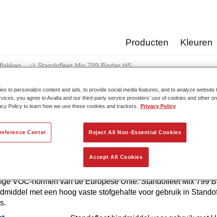
Producten
Kleuren
flakken
Standofleet Mix 799 Binder HS
s to personalize content and ads, to provide social media features, and to analyze website t
rvices, you agree to Axalta and our third-party service providers’ use of cookies and other on
acy Policy to learn how we use these cookies and trackers.
Privacy Policy
Standofleet Mix 799
reference Center
Reject All Non-Essential Cookies
Accept All Cookies
leet is het modulaire laksysteem voor bedrijfsvoertuigen dat vo
nge VOC-normen van de Europese Unie. Standofleet Mix 799 Bi
dmiddel met een hoog vaste stofgehalte voor gebruik in Standof
s.