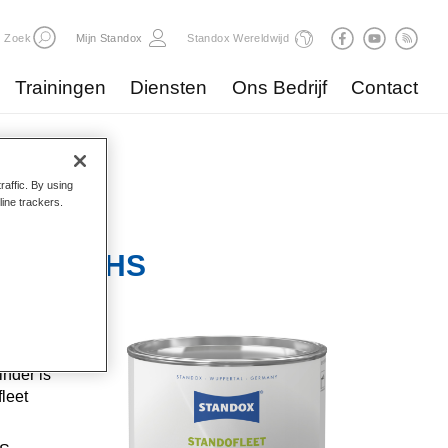
Zoek
Mijn Standox
Standox Wereldwijd
Trainingen
Diensten
Ons Bedrijf
Contact
raffic. By using
line trackers.
 Binder HS
ldoet aan
nder is
leet