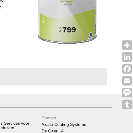
HS
n
Shar
Linke
Face
Emai
Mess
Tumb
Contact
ss Services voor
Axalta Coating Systems
edrijven
De Geer 14