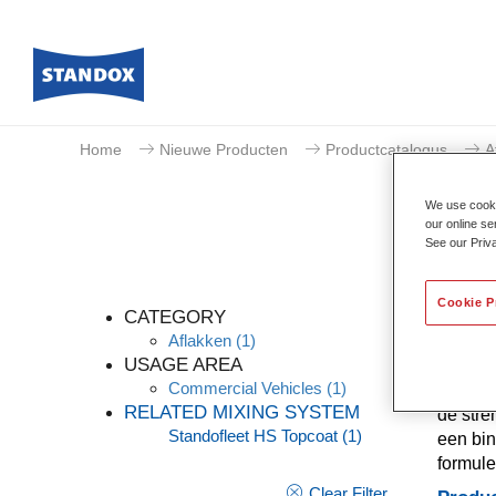
Home
Nieuwe Producten
Productcatalogus
A
We use cookie
our online se
See our Priv
Cookie P
CATEGORY
Aflakken
(1)
USAGE AREA
Commercial Vehicles
(1)
Standof
RELATED MIXING SYSTEM
de stre
Standofleet HS Topcoat
(1)
een bin
formule
Clear Filter