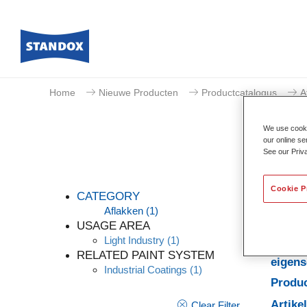
Home
Nieuwe Producten
Productcatalogus
A
We use cookie
our online se
See our Priv
Cookie P
CATEGORY
Aflakken
(1)
USAGE AREA
Light Industry
(1)
Produc
RELATED PAINT SYSTEM
eigen
Industrial Coatings
(1)
Produc
Artik
Clear Filter