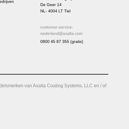
edrijven
De Geer 14
NL- 4004 LT Tiel
customer-service-
nederland@axalta.com
0800 45 87 355 (gratis)
delsmerken van Axalta Coating Systems, LLC en / of