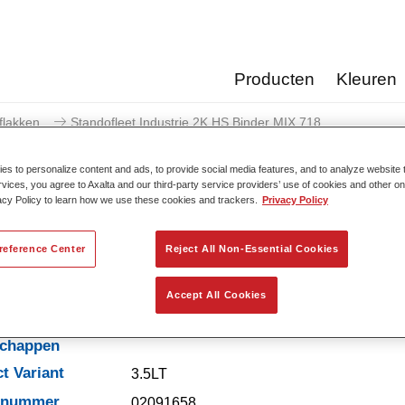
Producten
Kleuren
flakken
Standofleet Industrie 2K HS Binder MIX 718
s to personalize content and ads, to provide social media features, and to analyze website t
rvices, you agree to Axalta and our third-party service providers’ use of cookies and other on
acy Policy to learn how we use these cookies and trackers.
Privacy Policy
Standofleet Industrie 2K 
reference Center
Reject All Non-Essential Cookies
Accept All Cookies
t-
schappen
t Variant
3.5LT
elnummer
02091658