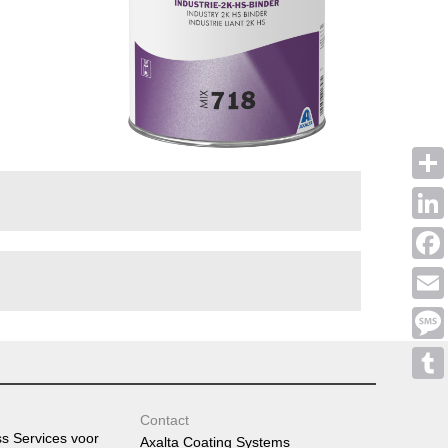
Shar
Linke
Face
Emai
Mess
Tumb
Contact
ss Services voor
Axalta Coating Systems