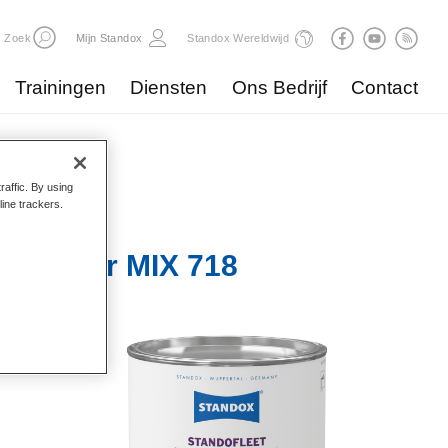
Zoek
Mijn Standox
Standox Wereldwijd
Trainingen
Diensten
Ons Bedrijf
Contact
raffic. By using
line trackers.
HS Binder MIX 718