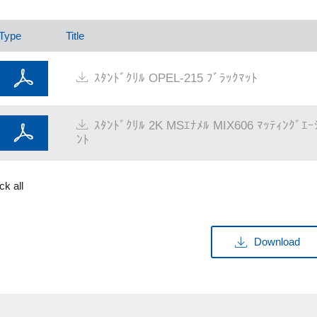
Type
Title
ｽﾀﾝﾄﾞｸﾘﾙ OPEL-215 ﾌﾞﾗｯｸﾏｯﾄ
ｽﾀﾝﾄﾞｸﾘﾙ 2K MSｴﾅﾒﾙ MIX606 ﾏｯﾃｨﾝｸﾞｴｰ
ﾝﾄ
k all