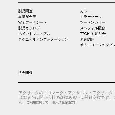
製品関連
カラー
重量配合表
カラーツール
安全データシート
ツートンカラー
製品カタログ
スペシャル配合
ペイントマニュアル
77GHz対応配合
テクニカルインフォメーション
原色関連
輸入車コーションプ
法令関係
アクサルタのロゴマーク・アクサルタ・アクサルタ 
LCCまたは関連会社の商標あるいは登録商標です
ん。
ご利用に関して
個人情報保護方針