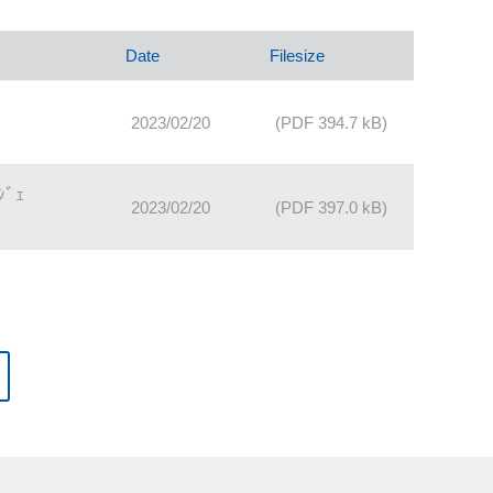
Date
Filesize
2023/02/20
(PDF 394.7 kB)
ｼﾞｪ
2023/02/20
(PDF 397.0 kB)