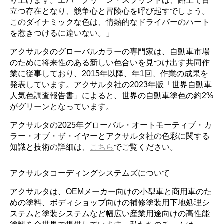
り上げます。エバーグリーン・スプリントは、路上で目
立つ存在となり、競争心と冒険心を呼び起すでしょう。
このダイナミックな色は、情熱的なドライバーのハート
を惹きつけるに違いない。」
アクサルタのグローバルカラーの専門家は、自動車市場
のために将来性のある新しい色合いを見つけ出す共同作
業に従事しており、2015年以降、年1回、作業の成果を
発表しています。アクサルタ社の2023年版「世界自動車
人気色調査報告書」によると、世界の自動車塗色の約2%
がグリーンとなっています。
アクサルタの2025年グローバル・オートモーティブ・カ
ラー・オブ・ザ・イヤーとアクサルタ社の色彩に関する
知識と技術の詳細は、
こちら
でご覧ください。
アクサルタコーディングシステムズについて
アクサルタは、OEMメーカー向けの小型車と商用車のた
めの塗料、ボディショップ向けの補修塗装用下地処理シ
ステムと塗装システムなど幅広い産業用途向けの高性能