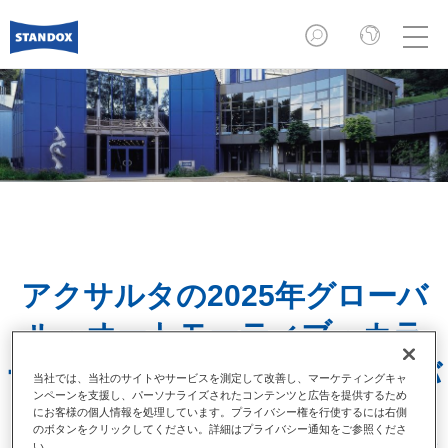
アクサルタの2025年グローバ
ル・オートモーティブ・カラ
ー・オブ・ザ・イヤーは 「エバ
当社では、当社のサイトやサービスを測定して改善し、マーケティングキャ
ンペーンを支援し、パーソナライズされたコンテンツと広告を提供するため
ーグリーン・スプリント」
にお客様の個人情報を処理しています。プライバシー権を行使するには右側
のボタンをクリックしてください。詳細はプライバシー通知をご参照くださ
この最新の色合いは伝説の「ブリティッシ
い。