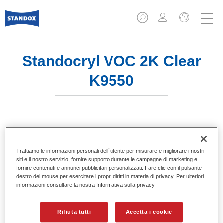
Standocryl VOC 2K Clear
K9550
Standocryl VOC-2K-Klarlack K9550 è un trasparente
affidabile di alta qualità e di ultima generazione. E' adatto
Trattiamo le informazioni personali dell`utente per misurare e migliorare i nostri
per riparazioni parziali e complete ed offre una finitura
siti e il nostro servizio, fornire supporto durante le campagne di marketing e
assolutamente brillante. Ha buona distensione e lucidabilità,
fornire contenuti e annunci pubblicitari personalizzati. Fare clic con il pulsante
è facile da usare e deve essere applicato in due mani.
destro del mouse per esercitare i propri diritti in materia di privacy. Per ulteriori
informazioni consultare la nostra Informativa sulla privacy
Caratteristiche del prodotto
Adatto per riparazioni parziali e complete.
Rifiuta tutti
Accetta i cookie
Buona lucidabilità.