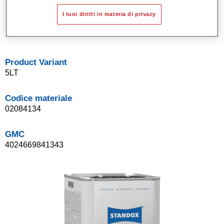
Eccezionali proprietà di brillantezza e di distensione.
I tuoi diritti in materia di privacy
Facilità di applicazione con due mani.
Conforme alla normativa VOC.
Product Variant
5LT
Codice materiale
02084134
GMC
4024669841343