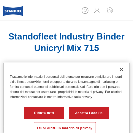
Standofleet Industry Binder
Unicryl Mix 715
Trattiamo le informazioni personali dell`utente per misurare e migliorare i nostri
siti e il nostro servizio, fornire supporto durante le campagne di marketing e
Caratteristiche del prodotto
fornire contenuti e annunci pubblicitari personalizzati. Fare clic con il pulsante
destro del mouse per esercitare i propri diritti in materia di privacy. Per ulteriori
informazioni consultare la nostra Informativa sulla privacy
Product Variant
3.5LT
Rifiuta tutti
Accetta i cookie
Codice materiale
I tuoi diritti in materia di privacy
02091615