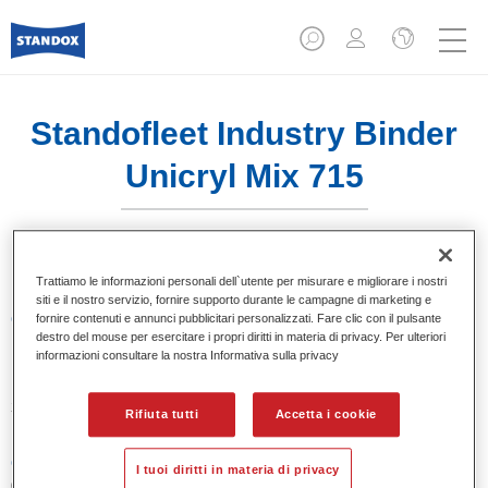
Standofleet Industry Binder
Unicryl Mix 715
Trattiamo le informazioni personali dell`utente per misurare e migliorare i nostri
siti e il nostro servizio, fornire supporto durante le campagne di marketing e
Caratteristiche del prodotto
fornire contenuti e annunci pubblicitari personalizzati. Fare clic con il pulsante
destro del mouse per esercitare i propri diritti in materia di privacy. Per ulteriori
informazioni consultare la nostra Informativa sulla privacy
Product Variant
3.5LT
Rifiuta tutti
Accetta i cookie
Codice materiale
I tuoi diritti in materia di privacy
02091615