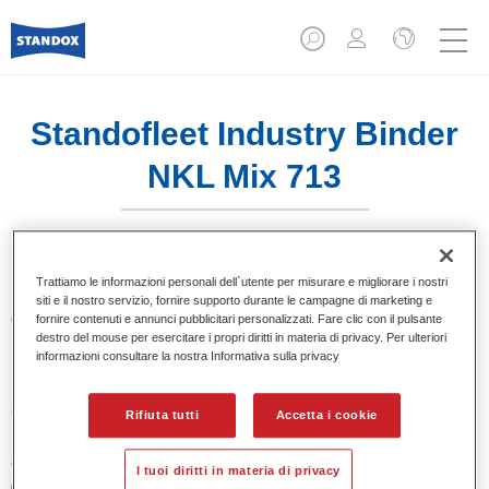
Standofleet Industry Binder
NKL Mix 713
Trattiamo le informazioni personali dell`utente per misurare e migliorare i nostri
siti e il nostro servizio, fornire supporto durante le campagne di marketing e
Caratteristiche del prodotto
fornire contenuti e annunci pubblicitari personalizzati. Fare clic con il pulsante
destro del mouse per esercitare i propri diritti in materia di privacy. Per ulteriori
informazioni consultare la nostra Informativa sulla privacy
Product Variant
3.5LT
Rifiuta tutti
Accetta i cookie
Codice materiale
I tuoi diritti in materia di privacy
02091569