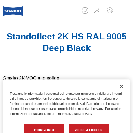
Standofleet 2K HS RAL 9005
Deep Black
Smalto 2K VOC alto solido.
Caratteristiche del prodotto
Trattiamo le informazioni personali dell`utente per misurare e migliorare i nostri
siti e il nostro servizio, fornire supporto durante le campagne di marketing e
Ottima copertura.
fornire contenuti e annunci pubblicitari personalizzati. Fare clic con il pulsante
Elevata resistenza meccanica e chimica.
destro del mouse per esercitare i propri diritti in materia di privacy. Per ulteriori
Basso consumo di prodotto.
informazioni consultare la nostra Informativa sulla privacy
Molto economico.
Eccezionale brillantezza e solidità del colore.
Rifiuta tutti
Accetta i cookie