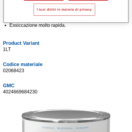
Economicità di utilizzo.
I tuoi diritti in materia di privacy
Applicazione a fase unica (One Visit Application).
Eccellente verticalità.
Essiccazione molto rapida.
Product Variant
1LT
Codice materiale
02068423
GMC
4024669684230