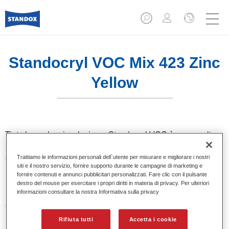
Standocryl VOC Mix 423 Zinc
Yellow
Tinta base da miscelazione. Standocryl VOC è uno smalto
2K a solvente di alta qualità per tutti i colori pastello. Grazie
ad una tecnologia di pigmenti di ultima generazione, offre
Trattiamo le informazioni personali dell`utente per misurare e migliorare i nostri
siti e il nostro servizio, fornire supporto durante le campagne di marketing e
un'ottima copertura e un altrettanto ottimo punto tinta oltre ad
fornire contenuti e annunci pubblicitari personalizzati. Fare clic con il pulsante
una eccezionale brillantezza.
destro del mouse per esercitare i propri diritti in materia di privacy. Per ulteriori
informazioni consultare la nostra Informativa sulla privacy
Caratteristiche del prodotto
Smalto VOC di alta qualità.
Rifiuta tutti
Accetta i cookie
Eccellente lucidabilità.