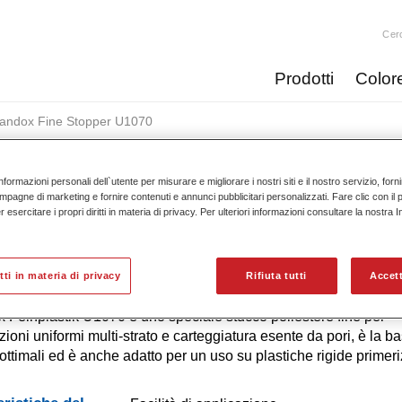
Cer
Prodotti
Color
tandox Fine Stopper U1070
nformazioni personali dell`utente per misurare e migliorare i nostri siti e il nostro servizio, for
mpagne di marketing e fornire contenuti e annunci pubblicitari personalizzati. Fare clic con il 
esercitare i propri diritti in materia di privacy. Per ulteriori informazioni consultare la nostra 
Standox Fine Stop
itti in materia di privacy
Rifiuta tutti
Accett
 Feinplastik U1070 è uno speciale stucco poliestere fine per
zioni uniformi multi-strato e carteggiatura esente da pori, è la b
e ottimali ed è anche adatto per un uso su plastiche rigide primer