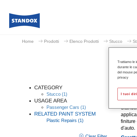
Home
Prodotti
Elenco Prodotti
Stucco
S
Trattiamo le i
durante le ca
del mouse per 
privacy
CATEGORY
Stucco
(1)
I tuoi dir
USAGE AREA
Passenger Cars
(1)
Standox
RELATED PAINT SYSTEM
applica
Plastic Repairs
(1)
finitur
d'auto.
Clear Filter