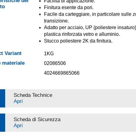
eristiche del
Facilità di applicazione.
to
Finitura esente da pori.
Facile da carteggiare, in particolare sulle 
transizione.
Adatto per acciaio, UP (poliestere insaturo)
plastica rinforzata vetro e alluminio.
Stucco poliestere 2K da finitura.
t Variant
1KG
 materiale
02086506
4024669865066
Scheda Technice
Apri
Scheda di Sicurezza
Apri