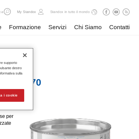
ca
My Standox
Standox in tutto il mondo
e
Formazione
Servizi
Chi Siamo
Contatti
nire supporto
pulsante destro
Informativa sulla
per U1070
a i cookie
ase per
izzate