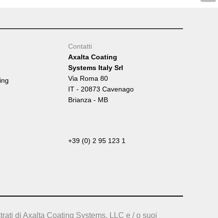
Tumb
Contatti
Axalta Coating
Systems Italy Srl
Via Roma 80
ing
IT - 20873 Cavenago
Brianza - MB
+39 (0) 2 95 123 1
trati di Axalta Coating Systems, LLC e / o suoi