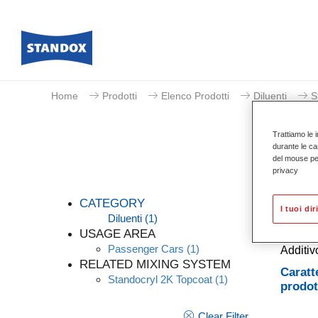
Home
Prodotti
Elenco Prodotti
Diluenti
S
Trattiamo le i
durante le ca
del mouse per 
privacy
CATEGORY
I tuoi dir
Diluenti
(1)
USAGE AREA
Passenger Cars
(1)
Additiv
RELATED MIXING SYSTEM
Caratt
Standocryl 2K Topcoat
(1)
prodot
Clear Filter