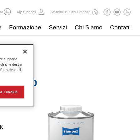
ca
My Standox
Standox in tutto il mondo
e
Formazione
Servizi
Chi Siamo
Contatti
nire supporto
pulsante destro
Informativa sulla
nd 5750​
a i cookie
2K