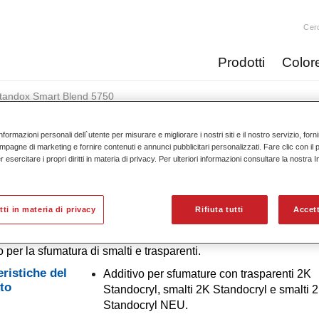
Cer
Prodotti
Color
tandox Smart Blend 5750​
nformazioni personali dell`utente per misurare e migliorare i nostri siti e il nostro servizio, for
mpagne di marketing e fornire contenuti e annunci pubblicitari personalizzati. Fare clic con il 
esercitare i propri diritti in materia di privacy. Per ulteriori informazioni consultare la nostra 
Standox Smart Ble
itti in materia di privacy
Rifiuta tutti
Accett
o per la sfumatura di smalti e trasparenti.
eristiche del
Additivo per sfumature con trasparenti 2K
to
Standocryl, smalti 2K Standocryl e smalti 
Standocryl NEU.