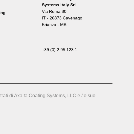
Systems Italy Srl
Via Roma 80
ing
IT - 20873 Cavenago
Brianza - MB
+39 (0) 2 95 123 1
trati di Axalta Coating Systems, LLC e / o suoi