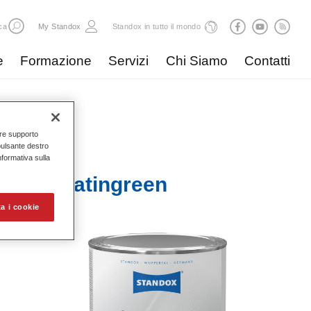
ca
My Standox
Standox in tutto il mondo
e
Formazione
Servizi
Chi Siamo
Contatti
nire supporto
pulsante destro
Informativa sulla
x 846 Satingreen
a i cookie