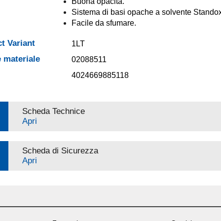
Buona opacità.
Sistema di basi opache a solvente Standox
Facile da sfumare.
t Variant
1LT
 materiale
02088511
4024669885118
Scheda Technice
Apri
Scheda di Sicurezza
Apri