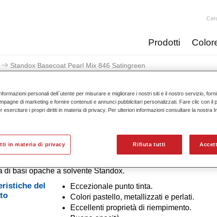
Cer
Prodotti
Color
Standox Basecoat Pearl Mix 846 Satingreen
nformazioni personali dell`utente per misurare e migliorare i nostri siti e il nostro servizio, for
mpagne di marketing e fornire contenuti e annunci pubblicitari personalizzati. Fare clic con il 
esercitare i propri diritti in materia di privacy. Per ulteriori informazioni consultare la nostra 
Standox Basecoat Pearl Mi
itti in materia di privacy
Rifiuta tutti
Accett
 di basi opache a solvente Standox.
eristiche del
Eccezionale punto tinta.
to
Colori pastello, metallizzati e perlati.
Eccellenti proprietà di riempimento.