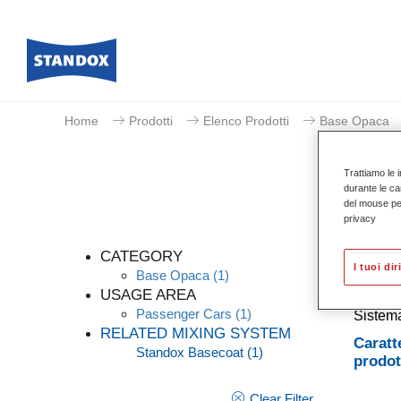
Home
Prodotti
Elenco Prodotti
Base Opaca
Trattiamo le i
durante le ca
del mouse per 
privacy
CATEGORY
I tuoi dir
Base Opaca
(1)
USAGE AREA
Passenger Cars
(1)
Sistema
RELATED MIXING SYSTEM
Caratt
Standox Basecoat
(1)
prodot
Clear Filter