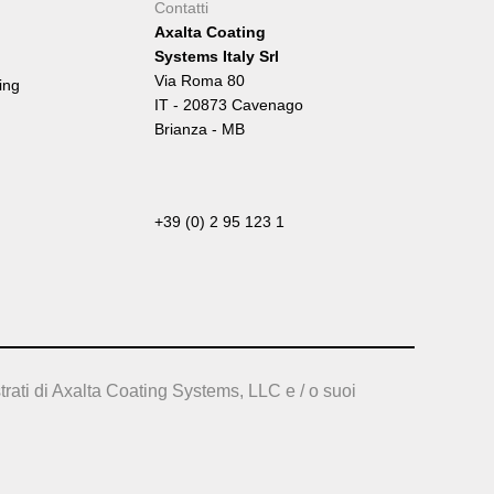
Contatti
Axalta Coating
Systems Italy Srl
Via Roma 80
ing
IT - 20873 Cavenago
Brianza - MB
+39 (0) 2 95 123 1
trati di Axalta Coating Systems, LLC e / o suoi