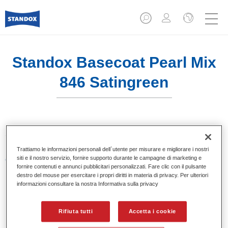
Standox Basecoat Pearl Mix
846 Satingreen
Sistema di basi opache a solvente Standox.
Trattiamo le informazioni personali dell`utente per misurare e migliorare i nostri
siti e il nostro servizio, fornire supporto durante le campagne di marketing e
Caratteristiche del prodotto
fornire contenuti e annunci pubblicitari personalizzati. Fare clic con il pulsante
Eccezionale punto tinta.
destro del mouse per esercitare i propri diritti in materia di privacy. Per ulteriori
Colori pastello, metallizzati e perlati.
informazioni consultare la nostra Informativa sulla privacy
Eccellenti proprietà di riempimento.
Buona opacità.
Rifiuta tutti
Accetta i cookie
Sistema di basi opache a solvente Standox.
Facile da sfumare.