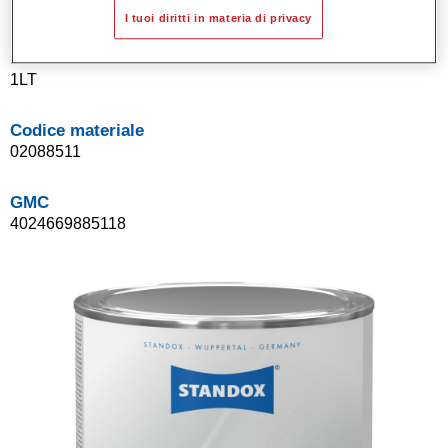
I tuoi diritti in materia di privacy
Product Variant
1LT
Codice materiale
02088511
GMC
4024669885118