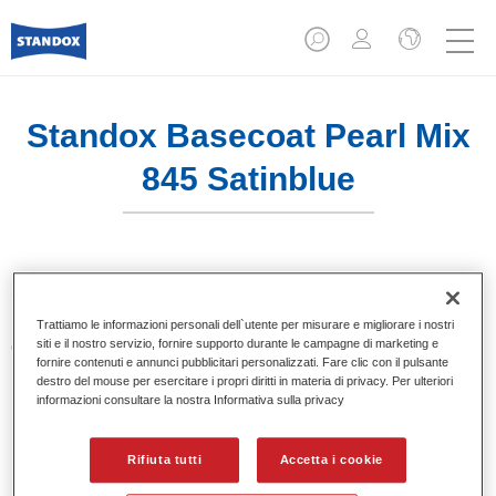
Standox Basecoat Pearl Mix
845 Satinblue
Sistema di basi opache a solvente Standox.
Trattiamo le informazioni personali dell`utente per misurare e migliorare i nostri
siti e il nostro servizio, fornire supporto durante le campagne di marketing e
Caratteristiche del prodotto
fornire contenuti e annunci pubblicitari personalizzati. Fare clic con il pulsante
Eccezionale punto tinta.
destro del mouse per esercitare i propri diritti in materia di privacy. Per ulteriori
Colori pastello, metallizzati e perlati.
informazioni consultare la nostra Informativa sulla privacy
Eccellenti proprietà di riempimento.
Buona opacità.
Rifiuta tutti
Accetta i cookie
Sistema di basi opache a solvente Standox.
Facile da sfumare.