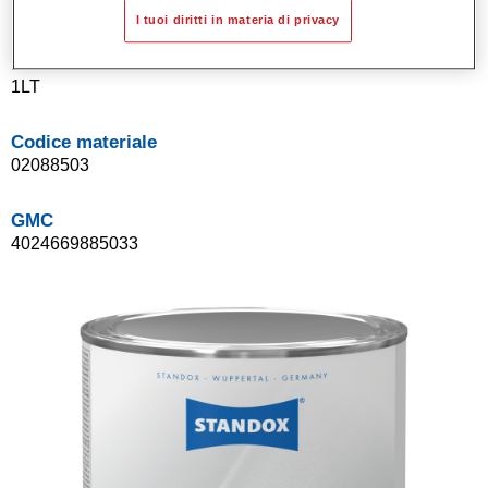
I tuoi diritti in materia di privacy
Product Variant
1LT
Codice materiale
02088503
GMC
4024669885033