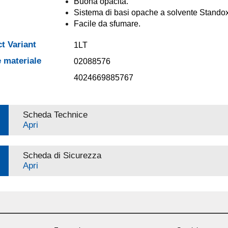
Buona opacità.
Sistema di basi opache a solvente Standox
Facile da sfumare.
t Variant
1LT
 materiale
02088576
4024669885767
Scheda Technice
Apri
Scheda di Sicurezza
Apri