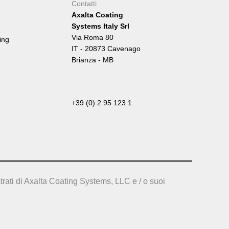
Contatti
Axalta Coating
Systems Italy Srl
Via Roma 80
ing
IT - 20873 Cavenago
Brianza - MB
+39 (0) 2 95 123 1
trati di Axalta Coating Systems, LLC e / o suoi