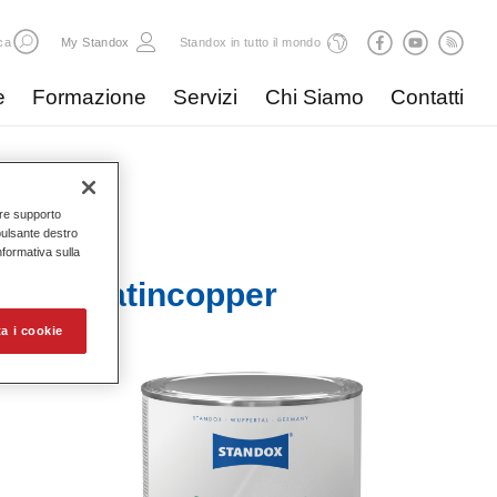
ca
My Standox
Standox in tutto il mondo
e
Formazione
Servizi
Chi Siamo
Contatti
nire supporto
pulsante destro
Informativa sulla
x 844 Satincopper
a i cookie