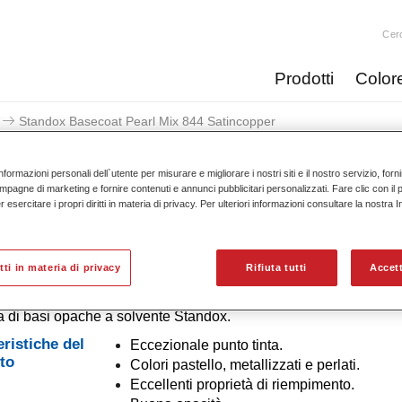
Cer
Prodotti
Color
Standox Basecoat Pearl Mix 844 Satincopper
nformazioni personali dell`utente per misurare e migliorare i nostri siti e il nostro servizio, for
mpagne di marketing e fornire contenuti e annunci pubblicitari personalizzati. Fare clic con il 
esercitare i propri diritti in materia di privacy. Per ulteriori informazioni consultare la nostra 
Standox Basecoat Pearl Mi
itti in materia di privacy
Rifiuta tutti
Accett
 di basi opache a solvente Standox.
eristiche del
Eccezionale punto tinta.
to
Colori pastello, metallizzati e perlati.
Eccellenti proprietà di riempimento.