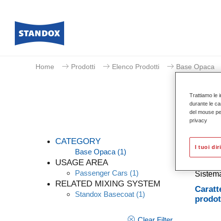
Home
Prodotti
Elenco Prodotti
Base Opaca
Trattiamo le i
durante le ca
del mouse per 
privacy
CATEGORY
I tuoi dir
Base Opaca
(1)
USAGE AREA
Passenger Cars
(1)
Sistema
RELATED MIXING SYSTEM
Caratt
Standox Basecoat
(1)
prodot
Clear Filter