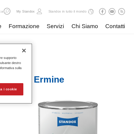
ca
My Standox
Standox in tutto il mondo
e
Formazione
Servizi
Chi Siamo
Contatti
nire supporto
pulsante destro
Informativa sulla
Mix 836 Ermine
a i cookie