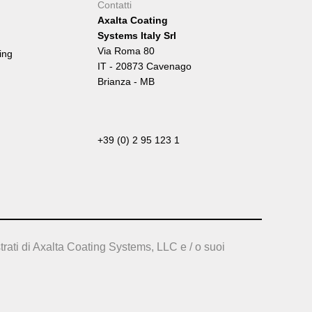
Contatti
Axalta Coating
Systems Italy Srl
Via Roma 80
ing
IT - 20873 Cavenago
Brianza - MB
+39 (0) 2 95 123 1
trati di Axalta Coating Systems, LLC e / o suoi