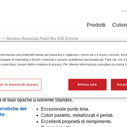
Cer
Prodotti
Color
Standox Basecoat Pearl Mix 836 Ermine
nformazioni personali dell`utente per misurare e migliorare i nostri siti e il nostro servizio, for
mpagne di marketing e fornire contenuti e annunci pubblicitari personalizzati. Fare clic con il 
esercitare i propri diritti in materia di privacy. Per ulteriori informazioni consultare la nostra 
Standox Basecoat Pearl 
itti in materia di privacy
Rifiuta tutti
Accett
 di basi opache a solvente Standox.
eristiche del
Eccezionale punto tinta.
to
Colori pastello, metallizzati e perlati.
Eccellenti proprietà di riempimento.