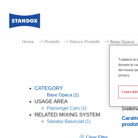
Home
Prodotti
Elenco Prodotti
Base Opaca
Trattiamo le i
durante le ca
del mouse per 
privacy
CATEGORY
I tuoi dir
Base Opaca
(1)
USAGE AREA
Passenger Cars
(1)
Sistema
RELATED MIXING SYSTEM
Caratt
Standox Basecoat
(1)
prodot
Clear Filter