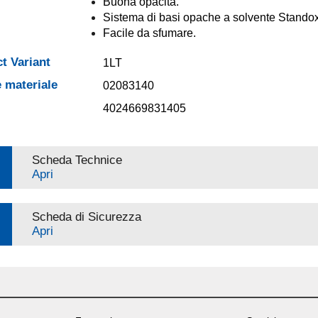
Buona opacità.
Sistema di basi opache a solvente Standox
Facile da sfumare.
t Variant
1LT
 materiale
02083140
4024669831405
Scheda Technice
Apri
Scheda di Sicurezza
Apri