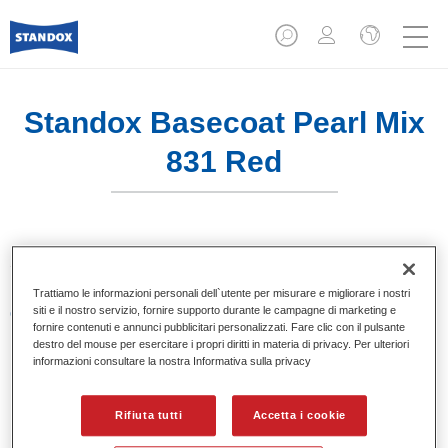
Standox Basecoat Pearl Mix
831 Red
Sistema di basi opache a solvente Standox.
Trattiamo le informazioni personali dell`utente per misurare e migliorare i nostri
siti e il nostro servizio, fornire supporto durante le campagne di marketing e
Caratteristiche del prodotto
fornire contenuti e annunci pubblicitari personalizzati. Fare clic con il pulsante
Eccezionale punto tinta.
destro del mouse per esercitare i propri diritti in materia di privacy. Per ulteriori
Colori pastello, metallizzati e perlati.
informazioni consultare la nostra Informativa sulla privacy
Eccellenti proprietà di riempimento.
Buona opacità.
Rifiuta tutti
Accetta i cookie
Sistema di basi opache a solvente Standox.
Facile da sfumare.