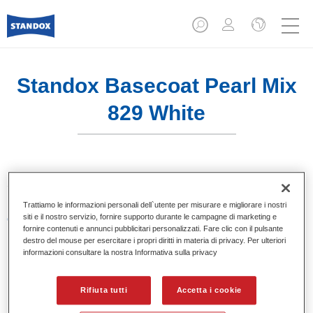
Standox Basecoat Pearl Mix
829 White
Sistema di basi opache a solvente Standox.
Trattiamo le informazioni personali dell`utente per misurare e migliorare i nostri
siti e il nostro servizio, fornire supporto durante le campagne di marketing e
Caratteristiche del prodotto
fornire contenuti e annunci pubblicitari personalizzati. Fare clic con il pulsante
Eccezionale punto tinta.
destro del mouse per esercitare i propri diritti in materia di privacy. Per ulteriori
Colori pastello, metallizzati e perlati.
informazioni consultare la nostra Informativa sulla privacy
Eccellenti proprietà di riempimento.
Buona opacità.
Rifiuta tutti
Accetta i cookie
Sistema di basi opache a solvente Standox.
Facile da sfumare.