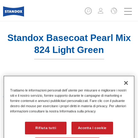
Standox Basecoat Pearl Mix
824 Light Green
Sistema di basi opache a solvente Standox.
Trattiamo le informazioni personali dell`utente per misurare e migliorare i nostri
siti e il nostro servizio, fornire supporto durante le campagne di marketing e
Caratteristiche del prodotto
fornire contenuti e annunci pubblicitari personalizzati. Fare clic con il pulsante
Eccezionale punto tinta.
destro del mouse per esercitare i propri diritti in materia di privacy. Per ulteriori
Colori pastello, metallizzati e perlati.
informazioni consultare la nostra Informativa sulla privacy
Eccellenti proprietà di riempimento.
Buona opacità.
Rifiuta tutti
Accetta i cookie
Sistema di basi opache a solvente Standox.
Facile da sfumare.