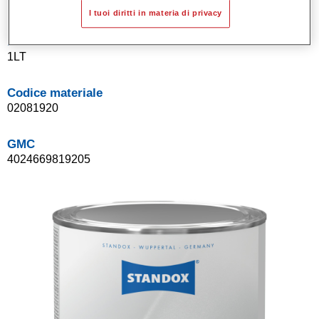
I tuoi diritti in materia di privacy
Product Variant
1LT
Codice materiale
02081920
GMC
4024669819205