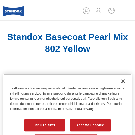
Standox Basecoat Pearl Mix
802 Yellow
Sistema di basi opache a solvente Standox.
Trattiamo le informazioni personali dell`utente per misurare e migliorare i nostri
siti e il nostro servizio, fornire supporto durante le campagne di marketing e
Caratteristiche del prodotto
fornire contenuti e annunci pubblicitari personalizzati. Fare clic con il pulsante
Eccezionale punto tinta.
destro del mouse per esercitare i propri diritti in materia di privacy. Per ulteriori
Colori pastello, metallizzati e perlati.
informazioni consultare la nostra Informativa sulla privacy
Eccellenti proprietà di riempimento.
Buona opacità.
Rifiuta tutti
Accetta i cookie
Sistema di basi opache a solvente Standox.
Facile da sfumare.