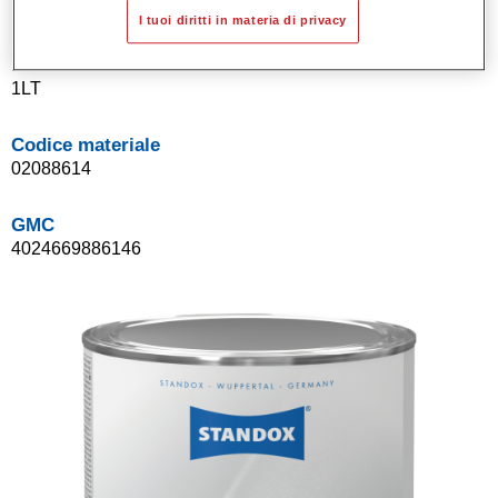
I tuoi diritti in materia di privacy
Product Variant
1LT
Codice materiale
02088614
GMC
4024669886146