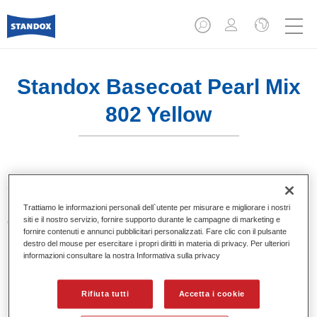
Standox Basecoat Pearl Mix
802 Yellow
Sistema di basi opache a solvente Standox.
Trattiamo le informazioni personali dell`utente per misurare e migliorare i nostri
siti e il nostro servizio, fornire supporto durante le campagne di marketing e
Caratteristiche del prodotto
fornire contenuti e annunci pubblicitari personalizzati. Fare clic con il pulsante
Eccezionale punto tinta.
destro del mouse per esercitare i propri diritti in materia di privacy. Per ulteriori
Colori pastello, metallizzati e perlati.
informazioni consultare la nostra Informativa sulla privacy
Eccellenti proprietà di riempimento.
Buona opacità.
Rifiuta tutti
Accetta i cookie
Sistema di basi opache a solvente Standox.
Facile da sfumare.