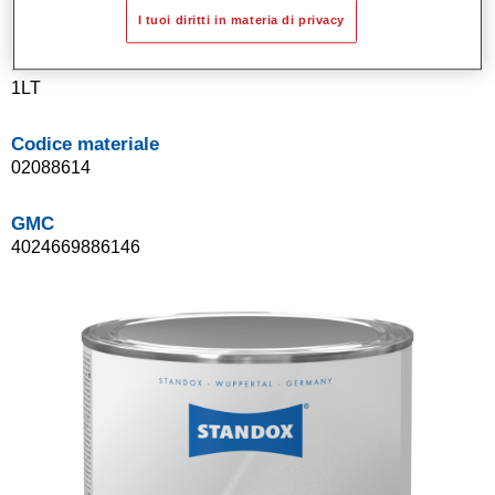
I tuoi diritti in materia di privacy
Product Variant
1LT
Codice materiale
02088614
GMC
4024669886146