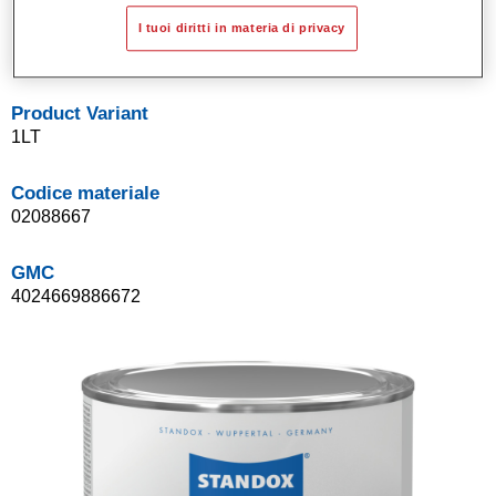
Sistema di basi opache a solvente Standox.
I tuoi diritti in materia di privacy
Facile da sfumare.
Product Variant
1LT
Codice materiale
02088667
GMC
4024669886672