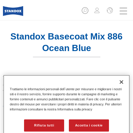
Standox Basecoat Mix 886
Ocean Blue
Tinta base convenzionale con eccezionale potere riempitivo
e buona opacità. Si distingue per l’ottimo punto tinta e per la
Trattiamo le informazioni personali dell`utente per misurare e migliorare i nostri
facilità di sfumatura. Ideale per riparazioni professionali.
siti e il nostro servizio, fornire supporto durante le campagne di marketing e
fornire contenuti e annunci pubblicitari personalizzati. Fare clic con il pulsante
destro del mouse per esercitare i propri diritti in materia di privacy. Per ulteriori
Caratteristiche del prodotto
informazioni consultare la nostra Informativa sulla privacy
Eccezionale punto tinta.
Colori pastello, metallizzati e perlati.
Eccellenti proprietà di riempimento.
Rifiuta tutti
Accetta i cookie
Buona opacità.