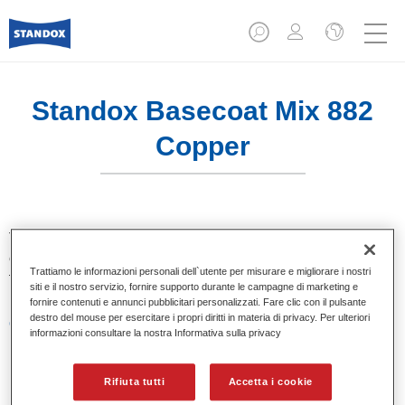
Standox Basecoat Mix 882
Copper
Tinta base convenzionale con eccezionale potere riempitivo
e buona opacità. Si distingue per l’ottimo punto tinta e per la
Trattiamo le informazioni personali dell`utente per misurare e migliorare i nostri
facilità di sfumatura. Ideale per riparazioni professionali.
siti e il nostro servizio, fornire supporto durante le campagne di marketing e
fornire contenuti e annunci pubblicitari personalizzati. Fare clic con il pulsante
destro del mouse per esercitare i propri diritti in materia di privacy. Per ulteriori
Caratteristiche del prodotto
informazioni consultare la nostra Informativa sulla privacy
Eccezionale punto tinta.
Colori pastello, metallizzati e perlati.
Eccellenti proprietà di riempimento.
Rifiuta tutti
Accetta i cookie
Buona opacità.