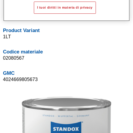
Sistema di basi opache a solvente Standox.
I tuoi diritti in materia di privacy
Facile da sfumare.
Product Variant
1LT
Codice materiale
02080567
GMC
4024669805673