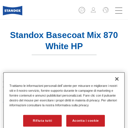
Standox Basecoat Mix 870
White HP
Tinta base convenzionale con eccezionale potere riempitivo
e buona opacità. Si distingue per l’ottimo punto tinta e per la
Trattiamo le informazioni personali dell`utente per misurare e migliorare i nostri
facilità di sfumatura. Ideale per riparazioni professionali.
siti e il nostro servizio, fornire supporto durante le campagne di marketing e
fornire contenuti e annunci pubblicitari personalizzati. Fare clic con il pulsante
destro del mouse per esercitare i propri diritti in materia di privacy. Per ulteriori
Caratteristiche del prodotto
informazioni consultare la nostra Informativa sulla privacy
Eccezionale punto tinta.
Colori pastello, metallizzati e perlati.
Eccellenti proprietà di riempimento.
Rifiuta tutti
Accetta i cookie
Buona opacità.