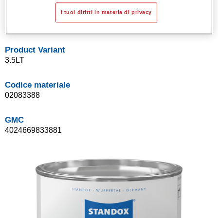
Sistema di basi opache a solvente Standox.
I tuoi diritti in materia di privacy
Facile da sfumare.
Product Variant
3.5LT
Codice materiale
02083388
GMC
4024669833881