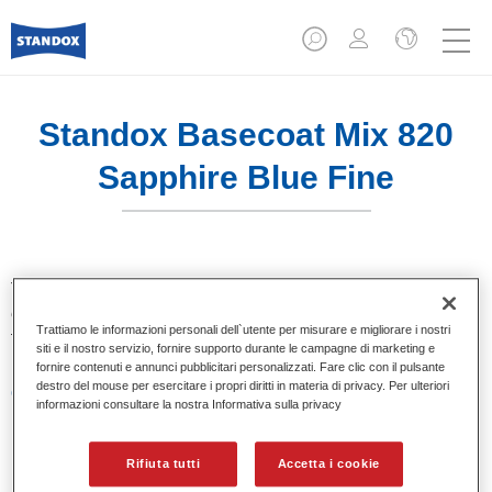
Standox Basecoat Mix 820
Sapphire Blue Fine
Tinta base convenzionale con eccezionale potere riempitivo
e buona opacità. Si distingue per l’ottimo punto tinta e per la
Trattiamo le informazioni personali dell`utente per misurare e migliorare i nostri
facilità di sfumatura. Ideale per riparazioni professionali.
siti e il nostro servizio, fornire supporto durante le campagne di marketing e
fornire contenuti e annunci pubblicitari personalizzati. Fare clic con il pulsante
destro del mouse per esercitare i propri diritti in materia di privacy. Per ulteriori
Caratteristiche del prodotto
informazioni consultare la nostra Informativa sulla privacy
Eccezionale punto tinta.
Colori pastello, metallizzati e perlati.
Eccellenti proprietà di riempimento.
Rifiuta tutti
Accetta i cookie
Buona opacità.