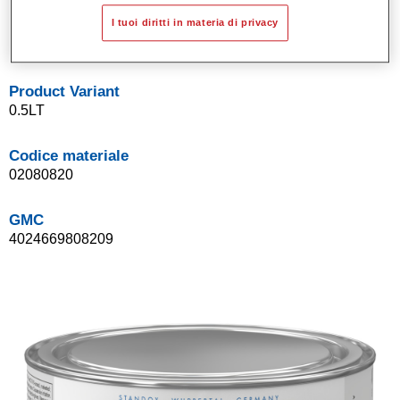
Sistema di basi opache a solvente Standox.
I tuoi diritti in materia di privacy
Facile da sfumare.
Product Variant
0.5LT
Codice materiale
02080820
GMC
4024669808209