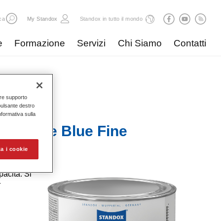
ca
My Standox
Standox in tutto il mondo
e
Formazione
Servizi
Chi Siamo
Contatti
nire supporto
pulsante destro
Informativa sulla
apphire Blue Fine
a i cookie
acità. Si
r