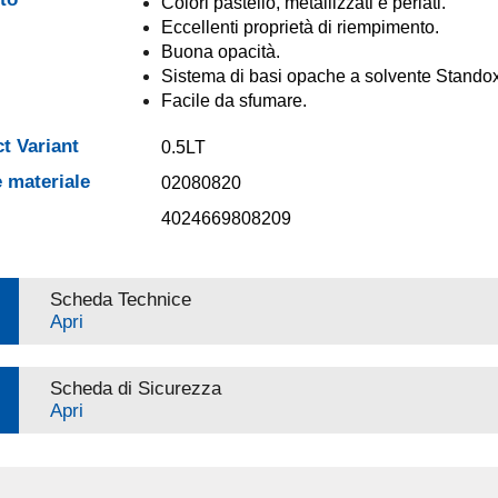
Colori pastello, metallizzati e perlati.
Eccellenti proprietà di riempimento.
Buona opacità.
Sistema di basi opache a solvente Standox
Facile da sfumare.
t Variant
0.5LT
 materiale
02080820
4024669808209
Scheda Technice
Apri
Scheda di Sicurezza
Apri