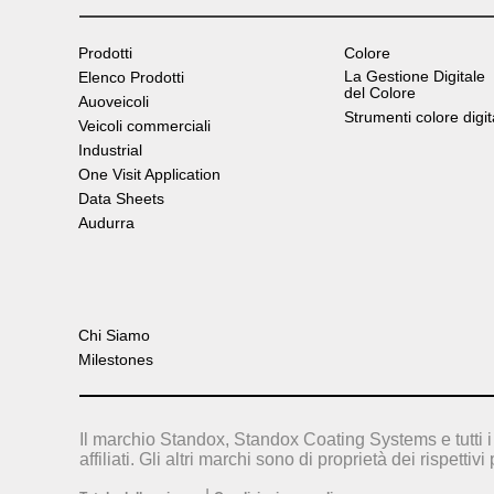
Prodotti
Colore
La Gestione Digitale
Elenco Prodotti
del Colore
Auoveicoli
Strumenti colore digit
Veicoli commerciali
Industrial
One Visit Application
Data Sheets
Audurra
Chi Siamo
Milestones
Il marchio Standox, Standox Coating Systems e tutti i 
affiliati. Gli altri marchi sono di proprietà dei rispettivi 