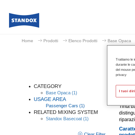
Home
Prodotti
Elenco Prodotti
Base Opaca
Trattiamo le i
durante le ca
del mouse per 
privacy
CATEGORY
I tuoi dir
Base Opaca
(1)
USAGE AREA
Passenger Cars
(1)
Tinta b
RELATED MIXING SYSTEM
distingu
Standox Basecoat
(1)
riparaz
Caratt
Clear Filter
prodot