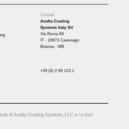
Contatti
Axalta Coating
Systems Italy Srl
Via Roma 80
ing
IT - 20873 Cavenago
Brianza - MB
+39 (0) 2 95 123 1
trati di Axalta Coating Systems, LLC e / o suoi