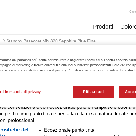
Cer
Prodotti
Color
Standox Basecoat Mix 820 Sapphire Blue Fine
nformazioni personali dell`utente per misurare e migliorare i nostri siti e il nostro servizio, for
mpagne di marketing e fornire contenuti e annunci pubblicitari personalizzati. Fare clic con il 
esercitare i propri diritti in materia di privacy. Per ulteriori informazioni consultare la nostra 
Standox Basecoat Mix 820 S
itti in materia di privacy
Rifiuta tutti
Accett
ase convenzionale con eccezionale potere riempitivo e buona op
e per l’ottimo punto tinta e per la facilità di sfumatura. Ideale pe
ioni professionali.
eristiche del
Eccezionale punto tinta.
to