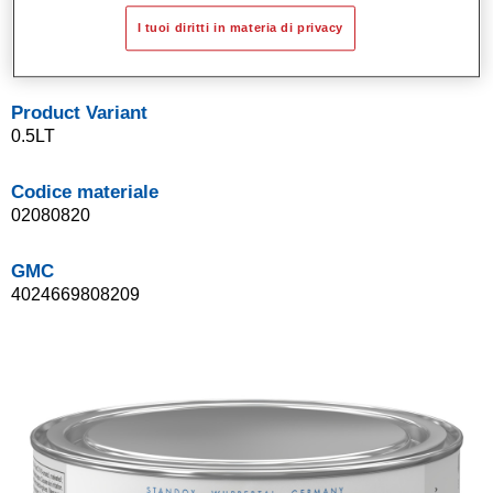
Sistema di basi opache a solvente Standox.
I tuoi diritti in materia di privacy
Facile da sfumare.
Product Variant
0.5LT
Codice materiale
02080820
GMC
4024669808209