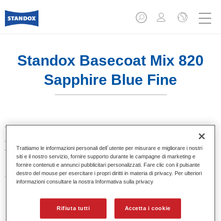
Standox Basecoat Mix 820
Sapphire Blue Fine
Tinta base convenzionale con eccezionale potere riempitivo
e buona opacità. Si distingue per l’ottimo punto tinta e per la
Trattiamo le informazioni personali dell`utente per misurare e migliorare i nostri
facilità di sfumatura. Ideale per riparazioni professionali.
siti e il nostro servizio, fornire supporto durante le campagne di marketing e
fornire contenuti e annunci pubblicitari personalizzati. Fare clic con il pulsante
destro del mouse per esercitare i propri diritti in materia di privacy. Per ulteriori
Caratteristiche del prodotto
informazioni consultare la nostra Informativa sulla privacy
Eccezionale punto tinta.
Colori pastello, metallizzati e perlati.
Eccellenti proprietà di riempimento.
Rifiuta tutti
Accetta i cookie
Buona opacità.