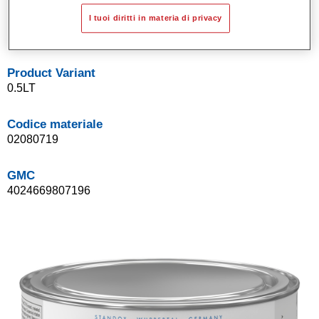
Sistema di basi opache a solvente Standox.
I tuoi diritti in materia di privacy
Facile da sfumare.
Product Variant
0.5LT
Codice materiale
02080719
GMC
4024669807196