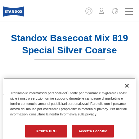
Standox Basecoat Mix 819
Special Silver Coarse
Tinta base convenzionale con eccezionale potere riempitivo
e buona opacità. Si distingue per l’ottimo punto tinta e per la
Trattiamo le informazioni personali dell`utente per misurare e migliorare i nostri
facilità di sfumatura. Ideale per riparazioni professionali.
siti e il nostro servizio, fornire supporto durante le campagne di marketing e
fornire contenuti e annunci pubblicitari personalizzati. Fare clic con il pulsante
destro del mouse per esercitare i propri diritti in materia di privacy. Per ulteriori
Caratteristiche del prodotto
informazioni consultare la nostra Informativa sulla privacy
Eccezionale punto tinta.
Colori pastello, metallizzati e perlati.
Eccellenti proprietà di riempimento.
Rifiuta tutti
Accetta i cookie
Buona opacità.