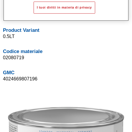
Sistema di basi opache a solvente Standox.
I tuoi diritti in materia di privacy
Facile da sfumare.
Product Variant
0.5LT
Codice materiale
02080719
GMC
4024669807196