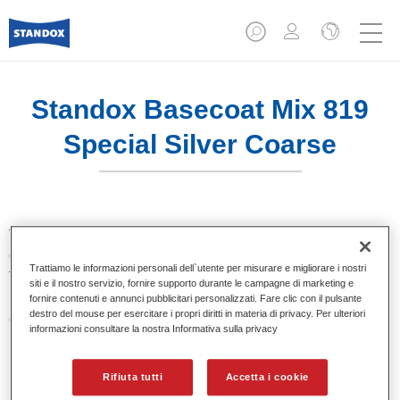
Standox Basecoat Mix 819
Special Silver Coarse
Tinta base convenzionale con eccezionale potere riempitivo
e buona opacità. Si distingue per l’ottimo punto tinta e per la
Trattiamo le informazioni personali dell`utente per misurare e migliorare i nostri
facilità di sfumatura. Ideale per riparazioni professionali.
siti e il nostro servizio, fornire supporto durante le campagne di marketing e
fornire contenuti e annunci pubblicitari personalizzati. Fare clic con il pulsante
destro del mouse per esercitare i propri diritti in materia di privacy. Per ulteriori
Caratteristiche del prodotto
informazioni consultare la nostra Informativa sulla privacy
Eccezionale punto tinta.
Colori pastello, metallizzati e perlati.
Eccellenti proprietà di riempimento.
Rifiuta tutti
Accetta i cookie
Buona opacità.