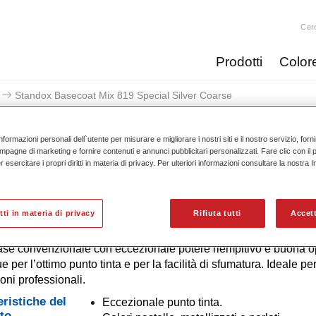
Cer
Prodotti
Color
Standox Basecoat Mix 819 Special Silver Coarse
nformazioni personali dell`utente per misurare e migliorare i nostri siti e il nostro servizio, for
mpagne di marketing e fornire contenuti e annunci pubblicitari personalizzati. Fare clic con il 
esercitare i propri diritti in materia di privacy. Per ulteriori informazioni consultare la nostra 
Standox Basecoat Mix 819 Sp
itti in materia di privacy
Rifiuta tutti
Accett
ase convenzionale con eccezionale potere riempitivo e buona op
e per l’ottimo punto tinta e per la facilità di sfumatura. Ideale pe
ioni professionali.
eristiche del
Eccezionale punto tinta.
to