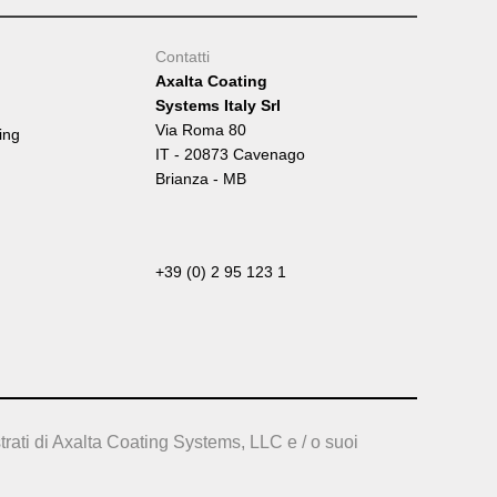
Contatti
Axalta Coating
Systems Italy Srl
Via Roma 80
ing
IT - 20873 Cavenago
Brianza - MB
+39 (0) 2 95 123 1
trati di Axalta Coating Systems, LLC e / o suoi