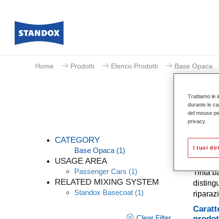
Home
Prodotti
Elenco Prodotti
Base Opaca
Trattiamo le i
durante le ca
del mouse per 
privacy
CATEGORY
I tuoi dir
Base Opaca
(1)
USAGE AREA
Passenger Cars
(1)
Tinta b
RELATED MIXING SYSTEM
distingu
Standox Basecoat
(1)
riparaz
Caratt
Clear Filter
prodot