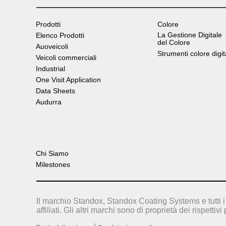
Prodotti
Colore
La Gestione Digitale
Elenco Prodotti
del Colore
Auoveicoli
Strumenti colore digit
Veicoli commerciali
Industrial
One Visit Application
Data Sheets
Audurra
Chi Siamo
Milestones
Il marchio Standox, Standox Coating Systems e tutti i 
affiliati. Gli altri marchi sono di proprietà dei rispettivi 