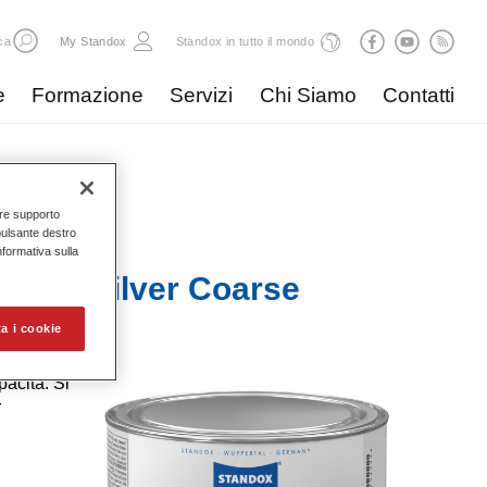
ca
My Standox
Standox in tutto il mondo
e
Formazione
Servizi
Chi Siamo
Contatti
nire supporto
pulsante destro
Informativa sulla
ecial Silver Coarse
a i cookie
acità. Si
r