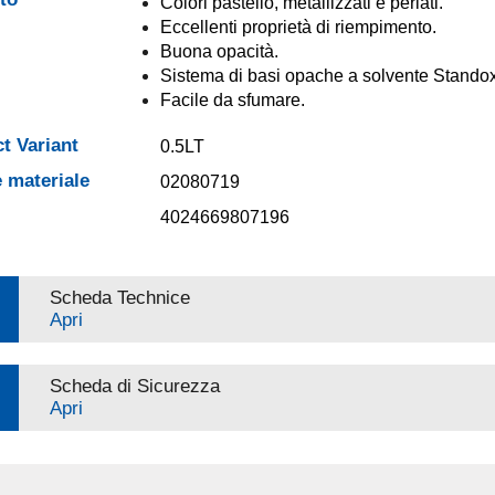
Colori pastello, metallizzati e perlati.
Eccellenti proprietà di riempimento.
Buona opacità.
Sistema di basi opache a solvente Standox
Facile da sfumare.
t Variant
0.5LT
 materiale
02080719
4024669807196
Scheda Technice
Apri
Scheda di Sicurezza
Apri