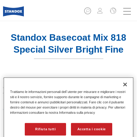
Standox Basecoat Mix 818
Special Silver Bright Fine
Tinta base convenzionale con eccezionale potere riempitivo
e buona opacità. Si distingue per l’ottimo punto tinta e per la
Trattiamo le informazioni personali dell`utente per misurare e migliorare i nostri
facilità di sfumatura. Ideale per riparazioni professionali.
siti e il nostro servizio, fornire supporto durante le campagne di marketing e
fornire contenuti e annunci pubblicitari personalizzati. Fare clic con il pulsante
destro del mouse per esercitare i propri diritti in materia di privacy. Per ulteriori
Caratteristiche del prodotto
informazioni consultare la nostra Informativa sulla privacy
Eccezionale punto tinta.
Colori pastello, metallizzati e perlati.
Eccellenti proprietà di riempimento.
Rifiuta tutti
Accetta i cookie
Buona opacità.