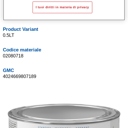
Sistema di basi opache a solvente Standox.
I tuoi diritti in materia di privacy
Facile da sfumare.
Product Variant
0.5LT
Codice materiale
02080718
GMC
4024669807189