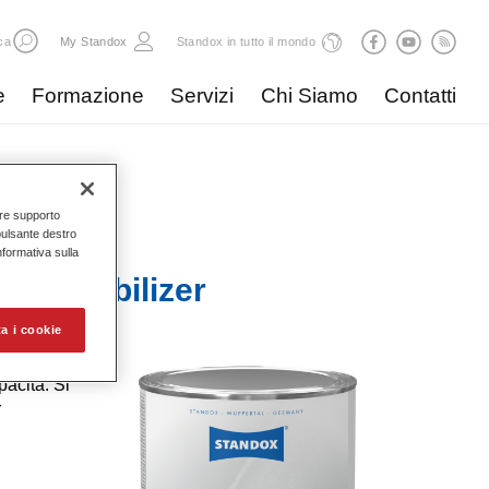
ca
My Standox
Standox in tutto il mondo
e
Formazione
Servizi
Chi Siamo
Contatti
nire supporto
pulsante destro
Informativa sulla
99 Stabilizer
a i cookie
acità. Si
r