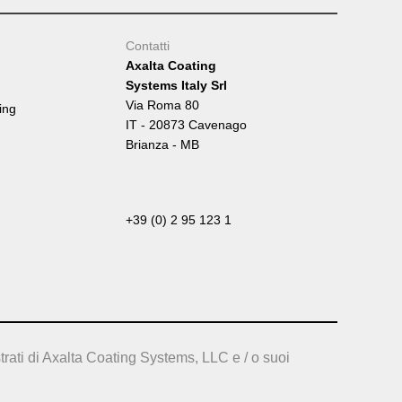
Contatti
Axalta Coating
Systems Italy Srl
Via Roma 80
ing
IT - 20873 Cavenago
Brianza - MB
+39 (0) 2 95 123 1
trati di Axalta Coating Systems, LLC e / o suoi