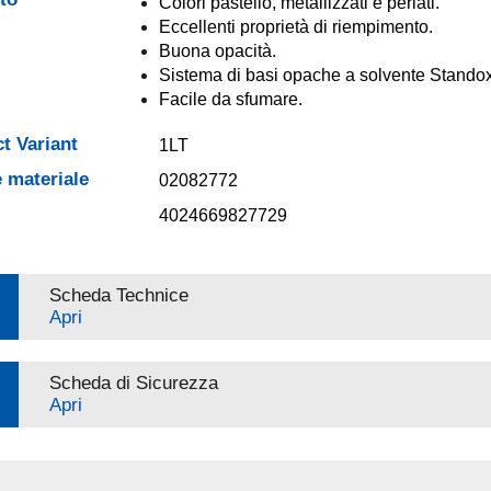
Colori pastello, metallizzati e perlati.
Eccellenti proprietà di riempimento.
Buona opacità.
Sistema di basi opache a solvente Standox
Facile da sfumare.
t Variant
1LT
 materiale
02082772
4024669827729
Scheda Technice
Apri
Scheda di Sicurezza
Apri