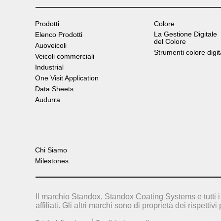
Prodotti
Colore
La Gestione Digitale
Elenco Prodotti
del Colore
Auoveicoli
Strumenti colore digit
Veicoli commerciali
Industrial
One Visit Application
Data Sheets
Audurra
Chi Siamo
Milestones
Il marchio Standox, Standox Coating Systems e tutti i 
affiliati. Gli altri marchi sono di proprietà dei rispettivi 