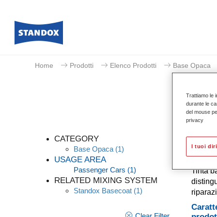
Home
Prodotti
Elenco Prodotti
Base Opaca
Trattiamo le i
durante le ca
del mouse per 
privacy
CATEGORY
I tuoi dir
Base Opaca
(1)
USAGE AREA
Passenger Cars
(1)
Tinta b
RELATED MIXING SYSTEM
distingu
Standox Basecoat
(1)
riparaz
Caratt
Clear Filter
prodot