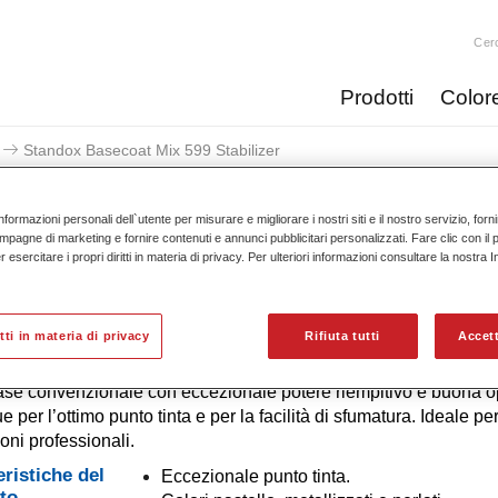
Cer
Prodotti
Color
Standox Basecoat Mix 599 Stabilizer
nformazioni personali dell`utente per misurare e migliorare i nostri siti e il nostro servizio, for
mpagne di marketing e fornire contenuti e annunci pubblicitari personalizzati. Fare clic con il 
esercitare i propri diritti in materia di privacy. Per ulteriori informazioni consultare la nostra 
Standox Basecoat Mix 5
itti in materia di privacy
Rifiuta tutti
Accett
ase convenzionale con eccezionale potere riempitivo e buona op
e per l’ottimo punto tinta e per la facilità di sfumatura. Ideale pe
ioni professionali.
eristiche del
Eccezionale punto tinta.
to