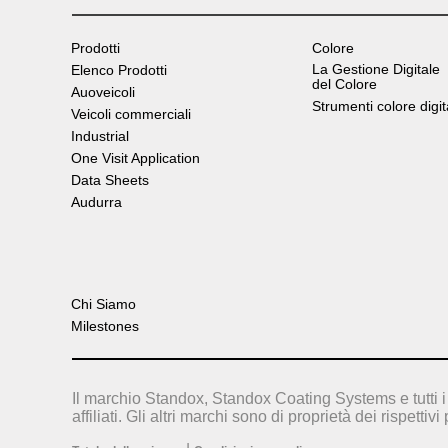
Prodotti
Colore
La Gestione Digitale
Elenco Prodotti
del Colore
Auoveicoli
Strumenti colore digit
Veicoli commerciali
Industrial
One Visit Application
Data Sheets
Audurra
Chi Siamo
Milestones
Il marchio Standox, Standox Coating Systems e tutti i 
affiliati. Gli altri marchi sono di proprietà dei rispettivi 