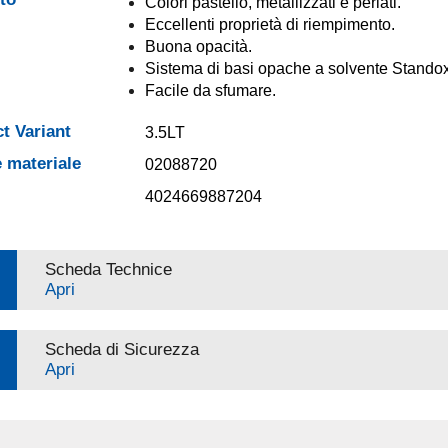
Colori pastello, metallizzati e perlati.
Eccellenti proprietà di riempimento.
Buona opacità.
Sistema di basi opache a solvente Standox
Facile da sfumare.
t Variant
3.5LT
 materiale
02088720
4024669887204
Scheda Technice
Apri
Scheda di Sicurezza
Apri