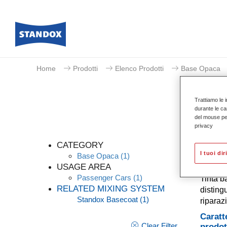
Home
Prodotti
Elenco Prodotti
Base Opaca
Trattiamo le i
durante le ca
del mouse per 
privacy
CATEGORY
I tuoi dir
Base Opaca
(1)
USAGE AREA
Passenger Cars
(1)
Tinta b
RELATED MIXING SYSTEM
distingu
Standox Basecoat
(1)
riparaz
Caratt
Clear Filter
prodot