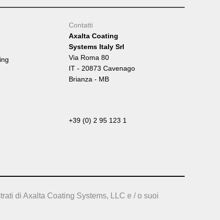
Contatti
Axalta Coating
Systems Italy Srl
Via Roma 80
ing
IT - 20873 Cavenago
Brianza - MB
+39 (0) 2 95 123 1
trati di Axalta Coating Systems, LLC e / o suoi