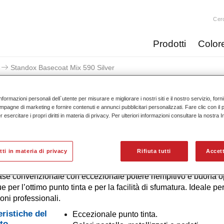
Cer
Prodotti
Color
Standox Basecoat Mix 590 Silver
nformazioni personali dell`utente per misurare e migliorare i nostri siti e il nostro servizio, for
mpagne di marketing e fornire contenuti e annunci pubblicitari personalizzati. Fare clic con il 
esercitare i propri diritti in materia di privacy. Per ulteriori informazioni consultare la nostra 
Standox Basecoat Mix
itti in materia di privacy
Rifiuta tutti
Accett
ase convenzionale con eccezionale potere riempitivo e buona op
e per l’ottimo punto tinta e per la facilità di sfumatura. Ideale pe
ioni professionali.
eristiche del
Eccezionale punto tinta.
to