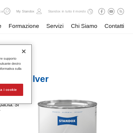
ca
My Standox
Standox in tutto il mondo
e
Formazione
Servizi
Chi Siamo
Contatti
nire supporto
pulsante destro
Informativa sulla
 590 Silver
a i cookie
acità. Si
r