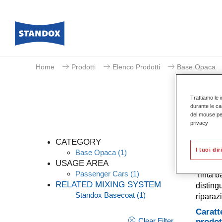
Home
Prodotti
Elenco Prodotti
Base Opaca
Trattiamo le i
durante le ca
del mouse per 
privacy
CATEGORY
I tuoi dir
Base Opaca
(1)
USAGE AREA
Passenger Cars
(1)
Tinta b
RELATED MIXING SYSTEM
distingu
Standox Basecoat
(1)
riparaz
Caratt
Clear Filter
prodot