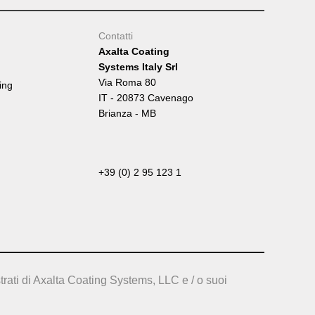
Contatti
Axalta Coating
Systems Italy Srl
Via Roma 80
ing
IT - 20873 Cavenago
Brianza - MB
+39 (0) 2 95 123 1
trati di Axalta Coating Systems, LLC e / o suoi