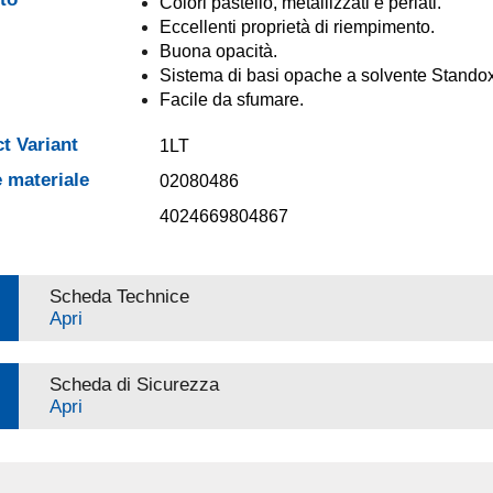
Colori pastello, metallizzati e perlati.
Eccellenti proprietà di riempimento.
Buona opacità.
Sistema di basi opache a solvente Standox
Facile da sfumare.
t Variant
1LT
 materiale
02080486
4024669804867
Scheda Technice
Apri
Scheda di Sicurezza
Apri