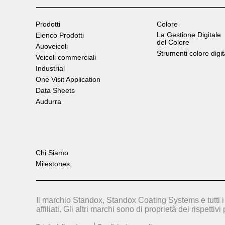
Prodotti
Colore
La Gestione Digitale
Elenco Prodotti
del Colore
Auoveicoli
Strumenti colore digit
Veicoli commerciali
Industrial
One Visit Application
Data Sheets
Audurra
Chi Siamo
Milestones
Il marchio Standox, Standox Coating Systems e tutti i 
affiliati. Gli altri marchi sono di proprietà dei rispettivi 