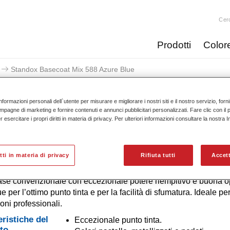
Cer
Prodotti
Color
Standox Basecoat Mix 588 Azure Blue
nformazioni personali dell`utente per misurare e migliorare i nostri siti e il nostro servizio, for
mpagne di marketing e fornire contenuti e annunci pubblicitari personalizzati. Fare clic con il 
esercitare i propri diritti in materia di privacy. Per ulteriori informazioni consultare la nostra 
Standox Basecoat Mix 5
itti in materia di privacy
Rifiuta tutti
Accett
ase convenzionale con eccezionale potere riempitivo e buona op
e per l’ottimo punto tinta e per la facilità di sfumatura. Ideale pe
ioni professionali.
eristiche del
Eccezionale punto tinta.
to