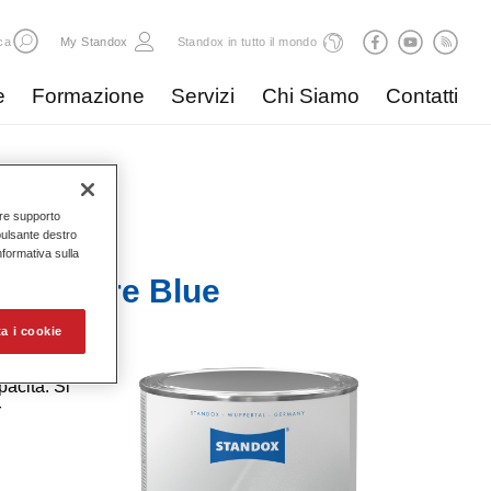
ca
My Standox
Standox in tutto il mondo
e
Formazione
Servizi
Chi Siamo
Contatti
nire supporto
pulsante destro
Informativa sulla
88 Azure Blue
a i cookie
acità. Si
r