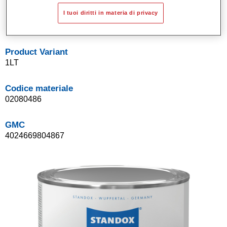
Sistema di basi opache a solvente Standox.
I tuoi diritti in materia di privacy
Facile da sfumare.
Product Variant
1LT
Codice materiale
02080486
GMC
4024669804867