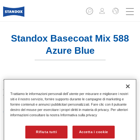
Standox Basecoat Mix 588
Azure Blue
Tinta base convenzionale con eccezionale potere riempitivo
e buona opacità. Si distingue per l’ottimo punto tinta e per la
Trattiamo le informazioni personali dell`utente per misurare e migliorare i nostri
facilità di sfumatura. Ideale per riparazioni professionali.
siti e il nostro servizio, fornire supporto durante le campagne di marketing e
fornire contenuti e annunci pubblicitari personalizzati. Fare clic con il pulsante
destro del mouse per esercitare i propri diritti in materia di privacy. Per ulteriori
Caratteristiche del prodotto
informazioni consultare la nostra Informativa sulla privacy
Eccezionale punto tinta.
Colori pastello, metallizzati e perlati.
Eccellenti proprietà di riempimento.
Rifiuta tutti
Accetta i cookie
Buona opacità.