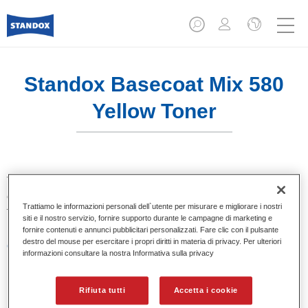
Standox Basecoat Mix 580
Yellow Toner
Tinta base convenzionale con eccezionale potere riempitivo
e buona opacità. Si distingue per l’ottimo punto tinta e per la
Trattiamo le informazioni personali dell`utente per misurare e migliorare i nostri
facilità di sfumatura. Ideale per riparazioni professionali.
siti e il nostro servizio, fornire supporto durante le campagne di marketing e
fornire contenuti e annunci pubblicitari personalizzati. Fare clic con il pulsante
destro del mouse per esercitare i propri diritti in materia di privacy. Per ulteriori
Caratteristiche del prodotto
informazioni consultare la nostra Informativa sulla privacy
Eccezionale punto tinta.
Colori pastello, metallizzati e perlati.
Eccellenti proprietà di riempimento.
Rifiuta tutti
Accetta i cookie
Buona opacità.