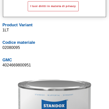
Sistema di basi opache a solvente Standox.
I tuoi diritti in materia di privacy
Facile da sfumare.
Product Variant
1LT
Codice materiale
02080095
GMC
4024669800951