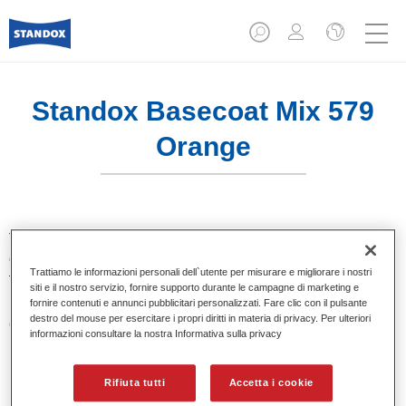
Standox Basecoat Mix 579
Orange
Tinta base convenzionale con eccezionale potere riempitivo
e buona opacità. Si distingue per l’ottimo punto tinta e per la
Trattiamo le informazioni personali dell`utente per misurare e migliorare i nostri
facilità di sfumatura. Ideale per riparazioni professionali.
siti e il nostro servizio, fornire supporto durante le campagne di marketing e
fornire contenuti e annunci pubblicitari personalizzati. Fare clic con il pulsante
destro del mouse per esercitare i propri diritti in materia di privacy. Per ulteriori
Caratteristiche del prodotto
informazioni consultare la nostra Informativa sulla privacy
Eccezionale punto tinta.
Colori pastello, metallizzati e perlati.
Eccellenti proprietà di riempimento.
Rifiuta tutti
Accetta i cookie
Buona opacità.