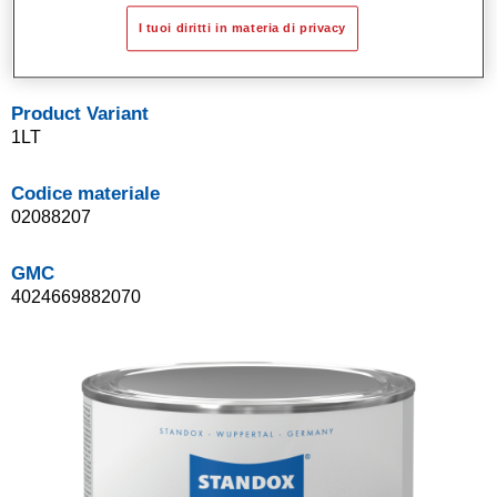
Sistema di basi opache a solvente Standox.
I tuoi diritti in materia di privacy
Facile da sfumare.
Product Variant
1LT
Codice materiale
02088207
GMC
4024669882070