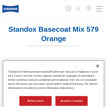
Standox Basecoat Mix 579
Orange
Tinta base convenzionale con eccezionale potere riempitivo
e buona opacità. Si distingue per l’ottimo punto tinta e per la
Trattiamo le informazioni personali dell`utente per misurare e migliorare i nostri
facilità di sfumatura. Ideale per riparazioni professionali.
siti e il nostro servizio, fornire supporto durante le campagne di marketing e
fornire contenuti e annunci pubblicitari personalizzati. Fare clic con il pulsante
destro del mouse per esercitare i propri diritti in materia di privacy. Per ulteriori
Caratteristiche del prodotto
informazioni consultare la nostra Informativa sulla privacy
Eccezionale punto tinta.
Colori pastello, metallizzati e perlati.
Eccellenti proprietà di riempimento.
Rifiuta tutti
Accetta i cookie
Buona opacità.