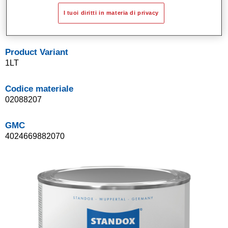
Sistema di basi opache a solvente Standox.
I tuoi diritti in materia di privacy
Facile da sfumare.
Product Variant
1LT
Codice materiale
02088207
GMC
4024669882070