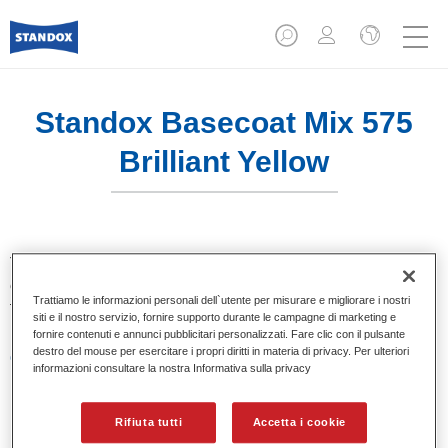
Standox Basecoat Mix 575
Brilliant Yellow
Tinta base convenzionale con eccezionale potere riempitivo
e buona opacità. Si distingue per l’ottimo punto tinta e per la
Trattiamo le informazioni personali dell`utente per misurare e migliorare i nostri
facilità di sfumatura. Ideale per riparazioni professionali.
siti e il nostro servizio, fornire supporto durante le campagne di marketing e
fornire contenuti e annunci pubblicitari personalizzati. Fare clic con il pulsante
destro del mouse per esercitare i propri diritti in materia di privacy. Per ulteriori
Caratteristiche del prodotto
informazioni consultare la nostra Informativa sulla privacy
Eccezionale punto tinta.
Colori pastello, metallizzati e perlati.
Eccellenti proprietà di riempimento.
Rifiuta tutti
Accetta i cookie
Buona opacità.