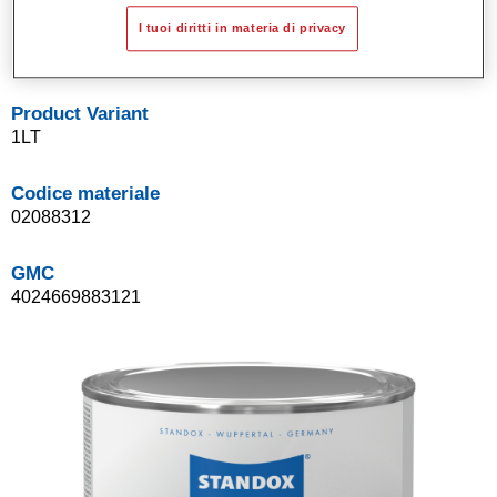
Sistema di basi opache a solvente Standox.
I tuoi diritti in materia di privacy
Facile da sfumare.
Product Variant
1LT
Codice materiale
02088312
GMC
4024669883121