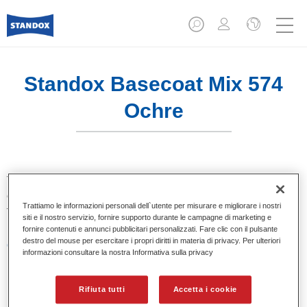
Standox Basecoat Mix 574
Ochre
Tinta base convenzionale con eccezionale potere riempitivo
e buona opacità. Si distingue per l’ottimo punto tinta e per la
Trattiamo le informazioni personali dell`utente per misurare e migliorare i nostri
facilità di sfumatura. Ideale per riparazioni professionali.
siti e il nostro servizio, fornire supporto durante le campagne di marketing e
fornire contenuti e annunci pubblicitari personalizzati. Fare clic con il pulsante
destro del mouse per esercitare i propri diritti in materia di privacy. Per ulteriori
Caratteristiche del prodotto
informazioni consultare la nostra Informativa sulla privacy
Eccezionale punto tinta.
Colori pastello, metallizzati e perlati.
Eccellenti proprietà di riempimento.
Rifiuta tutti
Accetta i cookie
Buona opacità.