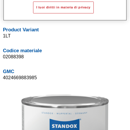
Sistema di basi opache a solvente Standox.
I tuoi diritti in materia di privacy
Facile da sfumare.
Product Variant
1LT
Codice materiale
02088398
GMC
4024669883985